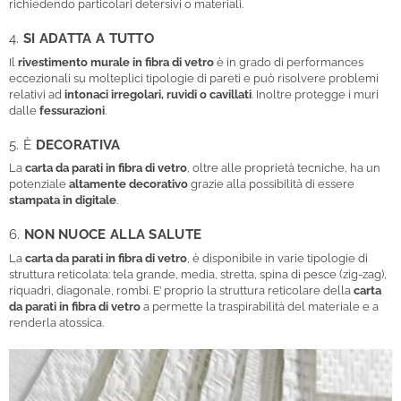
richiedendo particolari detersivi o materiali.
4.
SI ADATTA A TUTTO
Il
rivestimento murale in fibra di vetro
è in grado di performances
eccezionali su molteplici tipologie di pareti e può risolvere problemi
relativi ad
intonaci irregolari, ruvidi o cavillati
. Inoltre protegge i muri
dalle
fessurazioni
.
5. È
DECORATIVA
La
carta da parati in fibra di vetro
, oltre alle proprietà tecniche, ha un
potenziale
altamente decorativo
grazie alla possibilità di essere
stampata in digitale
.
6.
NON NUOCE ALLA SALUTE
La
carta da parati in fibra di vetro
, è disponibile in varie tipologie di
struttura reticolata: tela grande, media, stretta, spina di pesce (zig-zag),
riquadri, diagonale, rombi. E’ proprio la struttura reticolare della
carta
da parati in fibra di vetro
a permette la traspirabilità del materiale e a
renderla atossica.