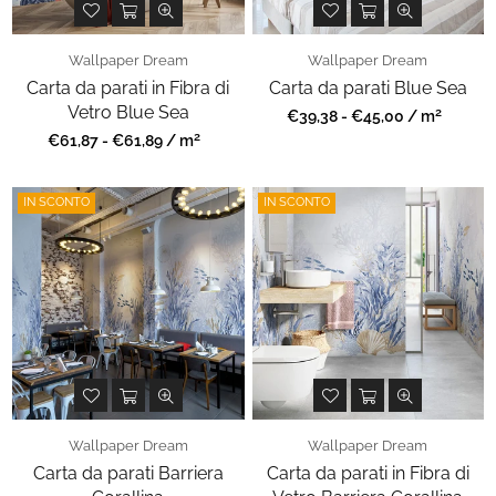
Wallpaper Dream
Wallpaper Dream
Carta da parati in Fibra di
Carta da parati Blue Sea
Vetro Blue Sea
2
Prezzo
€39,38 - €45,00 / m
regolare
2
Prezzo
€61,87 - €61,89 / m
regolare
IN SCONTO
IN SCONTO
Wallpaper Dream
Wallpaper Dream
Carta da parati Barriera
Carta da parati in Fibra di