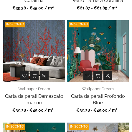
Corallina
Vetro Barriera Corallina
2
2
Prezzo
Prezzo
€39,38 - €45,00 / m
€61,87 - €61,89 / m
regolare
regolare
IN SCONTO
IN SCONTO
Wallpaper Dream
Wallpaper Dream
Carta da parati Damascato
Carta da parati Profondo
marino
Blue
2
2
Prezzo
Prezzo
€39,38 - €45,00 / m
€39,38 - €45,00 / m
regolare
regolare
IN SCONTO
IN SCONTO