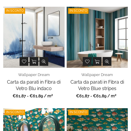
IN SCONTO
IN SCONTO
Wallpaper Dream
Wallpaper Dream
Carta da parati in Fibra di
Carta da parati in Fibra di
Vetro Blu indaco
Vetro Blue stripes
2
2
Prezzo
Prezzo
€61,87 - €61,89 / m
€61,87 - €61,89 / m
regolare
regolare
IN SCONTO
IN SCONTO