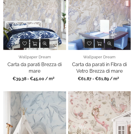
Wallpaper Dream
Wallpaper Dream
Carta da parati Brezza di
Carta da parati in Fibra di
mare
Vetro Brezza di mare
2
2
Prezzo
Prezzo
€39,38 - €45,00 / m
€61,87 - €61,89 / m
regolare
regolare