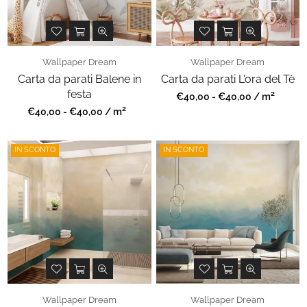
Wallpaper Dream
Wallpaper Dream
Carta da parati Balene in
Carta da parati L'ora del Tè
festa
2
Prezzo
€40,00 - €40,00 / m
regolare
2
Prezzo
€40,00 - €40,00 / m
regolare
IN SCONTO
IN SCONTO
Wallpaper Dream
Wallpaper Dream