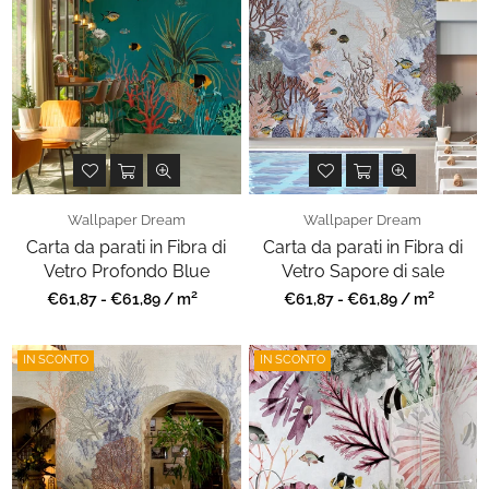
Wallpaper Dream
Wallpaper Dream
Carta da parati in Fibra di
Carta da parati in Fibra di
Vetro Profondo Blue
Vetro Sapore di sale
2
2
Prezzo
Prezzo
€61,87 - €61,89 / m
€61,87 - €61,89 / m
regolare
regolare
IN SCONTO
IN SCONTO