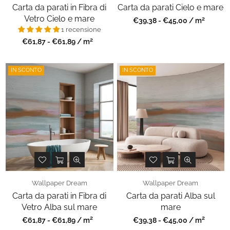
Carta da parati in Fibra di
Carta da parati Cielo e mare
Vetro Cielo e mare
2
Prezzo
€39,38 - €45,00 / m
regolare
1 recensione
2
Prezzo
€61,87 - €61,89 / m
regolare
IN SCONTO
IN SCONTO
Wallpaper Dream
Wallpaper Dream
Carta da parati in Fibra di
Carta da parati Alba sul
Vetro Alba sul mare
mare
2
2
Prezzo
Prezzo
€61,87 - €61,89 / m
€39,38 - €45,00 / m
regolare
regolare