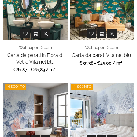
Wallpaper Dream
Wallpaper Dream
Carta da parati in Fibra di
Carta da parati Vita nel blu
Vetro Vita nel blu
2
Prezzo
€39,38 - €45,00 / m
regolare
2
Prezzo
€61,87 - €61,89 / m
regolare
IN SCONTO
IN SCONTO