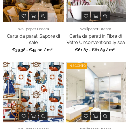
Wallpaper Dream
Wallpaper Dream
Carta da parati Sapore di
Carta da parati in Fibra di
sale
Vetro Unconventionally sea
2
2
Prezzo
Prezzo
€39,38 - €45,00 / m
€61,87 - €61,89 / m
regolare
regolare
IN SCONTO