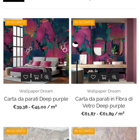
IN SCONTO
IN SCONTO
Wallpaper Dream
Wallpaper Dream
Carta da parati Deep purple
Carta da parati in Fibra di
Vetro Deep purple
2
Prezzo
€39,38 - €45,00 / m
regolare
2
Prezzo
€61,87 - €61,89 / m
regolare
IN SCONTO
IN SCONTO