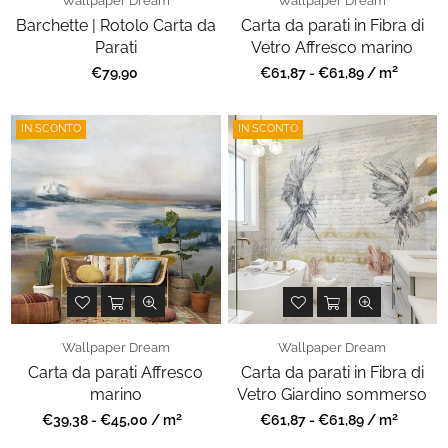
Wallpaper Dream
Wallpaper Dream
Barchette | Rotolo Carta da
Carta da parati in Fibra di
Parati
Vetro Affresco marino
2
Prezzo
Prezzo
€79,90
€61,87 - €61,89 / m
regolare
regolare
IN SCONTO
IN SCONTO
Wallpaper Dream
Wallpaper Dream
Carta da parati Affresco
Carta da parati in Fibra di
marino
Vetro Giardino sommerso
2
2
Prezzo
Prezzo
€39,38 - €45,00 / m
€61,87 - €61,89 / m
regolare
regolare