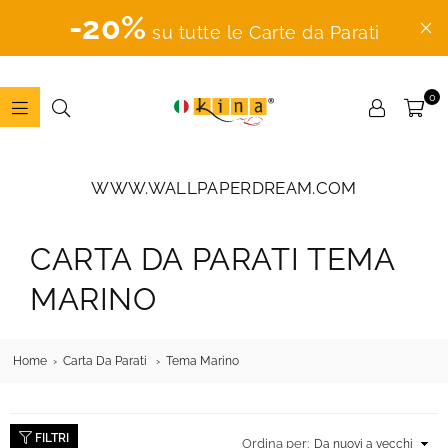
-20%
su tutte le Carte da Parati
0
ADESIVI
MURALI
WWW.WALLPAPERDREAM.COM
CARTA DA PARATI TEMA
MARINO
Home
Carta Da Parati
Tema Marino
FILTRI
Ordina per: