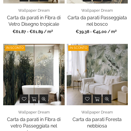
Wallpaper Dream
Wallpaper Dream
Carta da parati in Fibra di
Carta da parati Passeggiata
Vetro Disegno tropicale
nel bosco
2
2
Prezzo
Prezzo
€61,87 - €61,89 / m
€39,38 - €45,00 / m
regolare
regolare
IN SCONTO
IN SCONTO
Wallpaper Dream
Wallpaper Dream
Carta da parati in Fibra di
Carta da parati Foresta
vetro Passeggiata nel
nebbiosa