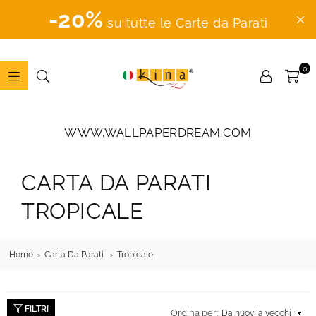
-20%
su tutte le Carte da Parati
0
ADESIVI
MURALI
WWW.WALLPAPERDREAM.COM
CARTA DA PARATI
TROPICALE
Home
Carta Da Parati
Tropicale
FILTRI
Ordina per: