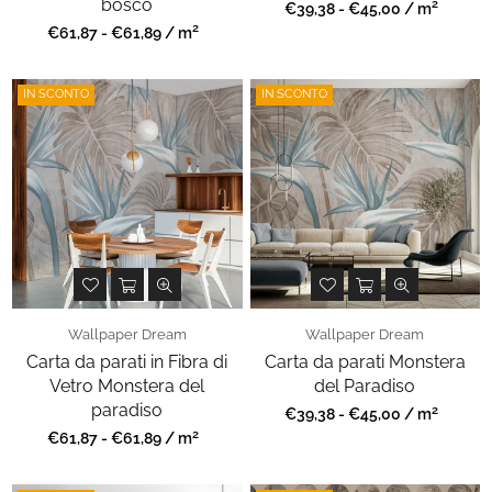
bosco
2
Prezzo
€39,38 - €45,00 / m
regolare
2
Prezzo
€61,87 - €61,89 / m
regolare
IN SCONTO
IN SCONTO
Wallpaper Dream
Wallpaper Dream
Carta da parati in Fibra di
Carta da parati Monstera
Vetro Monstera del
del Paradiso
paradiso
2
Prezzo
€39,38 - €45,00 / m
regolare
2
Prezzo
€61,87 - €61,89 / m
regolare