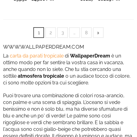
regolare
regolare
1
2
3
…
8
WWW.WALLPAPERDREAM.COM
La
carta da parati tropicale
di
WallpaperDream
è un
ottimo modo per far sentire la vostra casa in vacanza,
anche quando non lo siete. Che tu stia cercando una
sottile
atmosfera tropicale
o un audace tocco di colore,
ci sono molte opzioni tra cui scegliere.
Puoi trovare una combinazione di colori rosa-arancio,
con palme e una scena di spiaggia. L'oceano si vede
benissimo e non è solo blu, ma ha diverse sfumature di
blu e anche un po' di verde! Le palme sono così
rigogliose e verdi che sembrano brillare. E la sabbia e
l'acqua sono così giallo-beige che potrebbero quasi
essere definiti dorate. Il disegno è luminoso e audace, ma