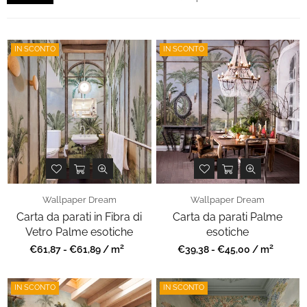
IN SCONTO
IN SCONTO
Wallpaper Dream
Wallpaper Dream
Carta da parati in Fibra di
Carta da parati Palme
Vetro Palme esotiche
esotiche
2
2
Prezzo
Prezzo
€61,87 - €61,89 / m
€39,38 - €45,00 / m
regolare
regolare
IN SCONTO
IN SCONTO