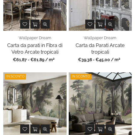
Wallpaper Dream
Wallpaper Dream
Carta da parati in Fibra di
Carta da Parati Arcate
Vetro Arcate tropicali
tropicali
2
2
Prezzo
Prezzo
€61,87 - €61,89 / m
€39,38 - €45,00 / m
regolare
regolare
IN SCONTO
IN SCONTO