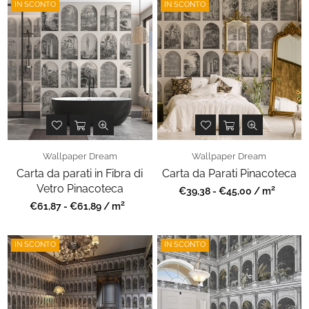
IN SCONTO
IN SCONTO
Wallpaper Dream
Wallpaper Dream
Carta da parati in Fibra di
Carta da Parati Pinacoteca
Vetro Pinacoteca
2
Prezzo
€39,38 - €45,00 / m
regolare
2
Prezzo
€61,87 - €61,89 / m
regolare
IN SCONTO
IN SCONTO