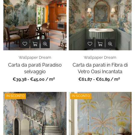
Wallpaper Dream
Wallpaper Dream
Carta da parati Paradiso
Carta da parati in Fibra di
selvaggio
Vetro Oasi Incantata
2
2
Prezzo
Prezzo
€39,38 - €45,00 / m
€61,87 - €61,89 / m
regolare
regolare
IN SCONTO
IN SCONTO