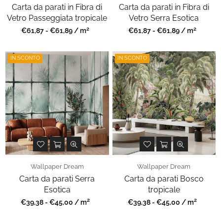
Carta da parati in Fibra di
Carta da parati in Fibra di
Vetro Passeggiata tropicale
Vetro Serra Esotica
2
2
Prezzo
Prezzo
€61,87 - €61,89 / m
€61,87 - €61,89 / m
regolare
regolare
IN SCONTO
IN SCONTO
Wallpaper Dream
Wallpaper Dream
Carta da parati Serra
Carta da parati Bosco
Esotica
tropicale
2
2
Prezzo
Prezzo
€39,38 - €45,00 / m
€39,38 - €45,00 / m
regolare
regolare