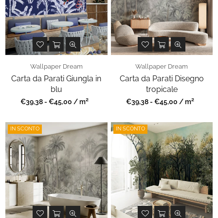
Wallpaper Dream
Wallpaper Dream
Carta da Parati Giungla in
Carta da Parati Disegno
blu
tropicale
2
2
Prezzo
Prezzo
€39,38 - €45,00 / m
€39,38 - €45,00 / m
regolare
regolare
IN SCONTO
IN SCONTO