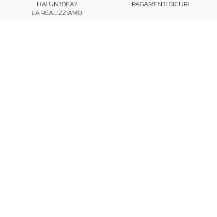
HAI UN'IDEA?
PAGAMENTI SICURI
LA REALIZZIAMO
dalle
9:00 alle 16:00 dal lunedì al venerdì
Telefono
:
0863 412133
WhatsApp
:
+39 327 715 5056
Per consulenze Grafiche:
327 688 8288
Email:
info@adesivimurali.com
Facebook
Pinterest
Instagram
TikTok
Whatsapp