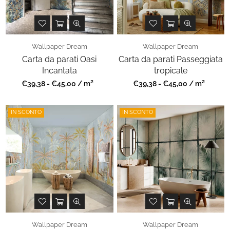
Wallpaper Dream
Wallpaper Dream
Carta da parati Oasi
Carta da parati Passeggiata
Incantata
tropicale
2
2
Prezzo
Prezzo
€39,38 - €45,00 / m
€39,38 - €45,00 / m
regolare
regolare
IN SCONTO
IN SCONTO
Wallpaper Dream
Wallpaper Dream