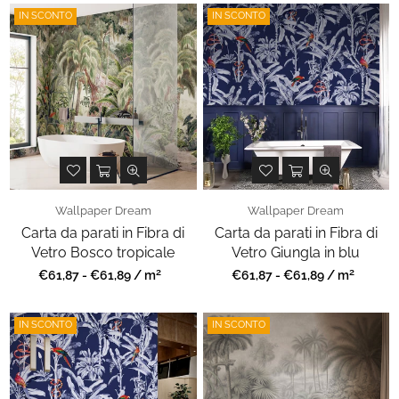
IN SCONTO
IN SCONTO
Wallpaper Dream
Wallpaper Dream
Carta da parati in Fibra di
Carta da parati in Fibra di
Vetro Bosco tropicale
Vetro Giungla in blu
2
2
Prezzo
Prezzo
€61,87 - €61,89 / m
€61,87 - €61,89 / m
regolare
regolare
IN SCONTO
IN SCONTO