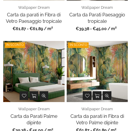
Wallpaper Dream
Wallpaper Dream
Carta da parati in Fibra di
Carta da Parati Paesaggio
Vetro Paesaggio tropicale
tropicale
2
2
Prezzo
Prezzo
€61,87 - €61,89 / m
€39,38 - €45,00 / m
regolare
regolare
IN SCONTO
IN SCONTO
Wallpaper Dream
Wallpaper Dream
Carta da Parati Palme
Carta da parati in Fibra di
dipinte
Vetro Palme dipinte
2
2
Prezzo
Prezzo
€39,38 - €45,00 / m
€61,87 - €61,89 / m