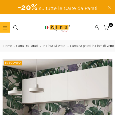
-20%
su tutte le Carte da Parati
0
ADESIVI
MURALI
Home
Carta Da Parati
In Fibra Di Vetro
Carta da parati in Fibra di Vetro
IN SCONTO