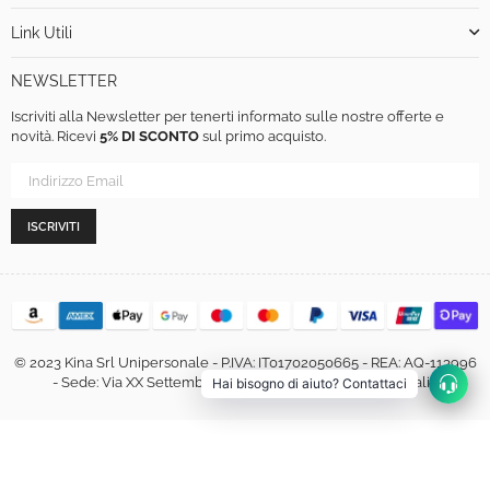
Link Utili
NEWSLETTER
Iscriviti alla Newsletter per tenerti informato sulle nostre offerte e
novità. Ricevi
5% DI SCONTO
sul primo acquisto.
ISCRIVITI
© 2023 Kina Srl Unipersonale - P.IVA: IT01702050665 - REA: AQ-113996
- Sede: Via XX Settembre, 460, 67051 Avezzano (AQ) - Italia
Hai bisogno di aiuto? Contattaci