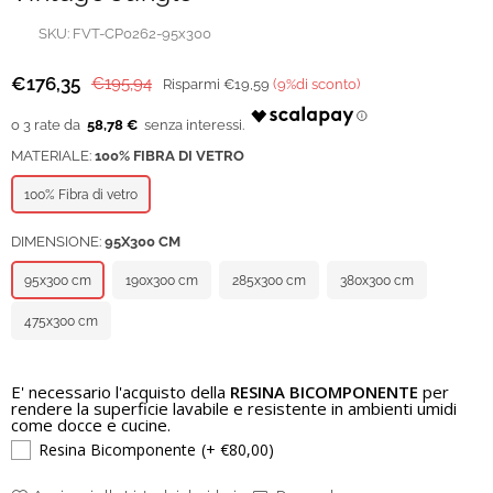
SKU:
FVT-CP0262-95x300
€176,35
€195,94
Risparmi
€19,59
(
9
%di sconto)
Prezzo
regolare
58,78 €
MATERIALE:
100% FIBRA DI VETRO
100% Fibra di vetro
DIMENSIONE:
95X300 CM
95x300 cm
190x300 cm
285x300 cm
380x300 cm
475x300 cm
E' necessario l'acquisto della
RESINA BICOMPONENTE
per
rendere la superficie lavabile e resistente in ambienti umidi
come docce e cucine.
Resina Bicomponente
(+ €80,00)