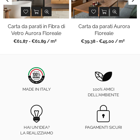
Carta da parati in Fibra di
Carta da parati Aurora
Vetro Aurora Floreale
Floreale
2
2
Prezzo
Prezzo
€61,87 - €61,89 / m
€39,38 - €45,00 / m
regolare
regolare
MADE IN ITALY
100% AMICI
DELL'AMBIENTE
HAI UN'IDEA?
PAGAMENTI SICURI
LA REALIZZIAMO