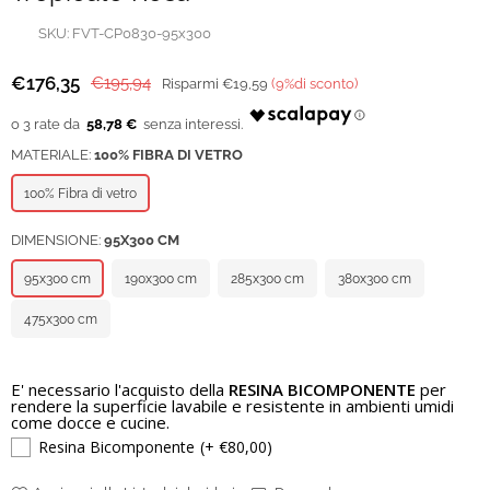
SKU:
FVT-CP0830-95x300
€176,35
€195,94
Risparmi
€19,59
(
9
%di sconto)
Prezzo
regolare
58,78 €
MATERIALE:
100% FIBRA DI VETRO
100% Fibra di vetro
DIMENSIONE:
95X300 CM
95x300 cm
190x300 cm
285x300 cm
380x300 cm
475x300 cm
E' necessario l'acquisto della
RESINA BICOMPONENTE
per
rendere la superficie lavabile e resistente in ambienti umidi
come docce e cucine.
Resina Bicomponente
(+ €80,00)