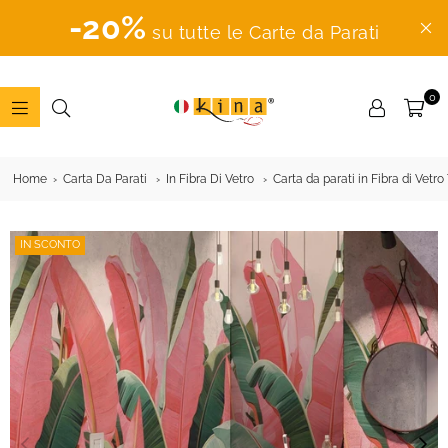
-20%
su tutte le Carte da Parati
0
ADESIVI
MURALI
Home
Carta Da Parati
In Fibra Di Vetro
Carta da parati in Fibra di Vetr
IN SCONTO