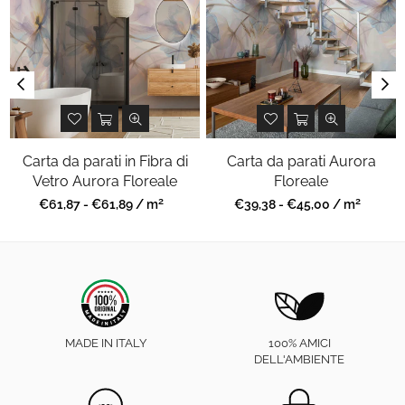
Carta da parati in Fibra di
Carta da parati Aurora
Vetro Aurora Floreale
Floreale
2
2
Prezzo
Prezzo
€61,87 - €61,89 / m
€39,38 - €45,00 / m
regolare
regolare
MADE IN ITALY
100% AMICI
DELL'AMBIENTE