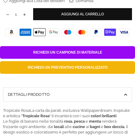
Aggiungi alla Lista dei desideri
Domanda
AGGIUNGI AL CARRELLO
RICHIEDI UN
CAMPIONE DI MATERIALE
RICHIEDI UN
PREVENTIVO PERSONALIZZATO
DETTAGLI PRODOTTO
Tropicale RosaLa carta da parati, esclusiva Wallpaperdream, tropicale
e artistica "
Tropicale Rosa
" ti incanterà con i suoi
colori brillanti
.
Le foglie di banano nelle tonalità
rosa, pesca
e
menta
renderà
frizzante ogni ambiente, dai
locali
alle
cucine
ai
bagni
e
box doccia.
Il
design esotico e coloratissimo è perfetto per aggiungere un tocco di