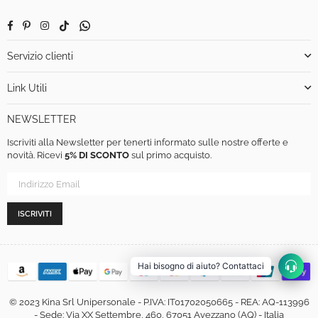
Facebook
Pinterest
Instagram
TikTok
Whatsapp
Servizio clienti
Link Utili
NEWSLETTER
Iscriviti alla Newsletter per tenerti informato sulle nostre offerte e
novità. Ricevi
5% DI SCONTO
sul primo acquisto.
ISCRIVITI
Hai bisogno di aiuto? Contattaci
© 2023 Kina Srl Unipersonale - P.IVA: IT01702050665 - REA: AQ-113996
- Sede: Via XX Settembre, 460, 67051 Avezzano (AQ) - Italia