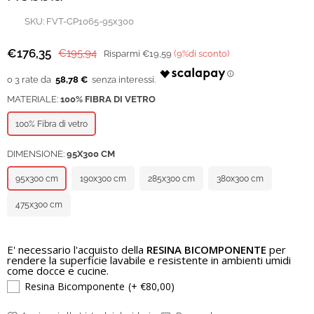
SKU:
FVT-CP1065-95x300
€176,35
€195,94
Risparmi
€19,59
(
9
%di sconto)
Prezzo
regolare
58,78 €
MATERIALE:
100% FIBRA DI VETRO
100% Fibra di vetro
DIMENSIONE:
95X300 CM
95x300 cm
190x300 cm
285x300 cm
380x300 cm
475x300 cm
E' necessario l'acquisto della
RESINA BICOMPONENTE
per
rendere la superficie lavabile e resistente in ambienti umidi
come docce e cucine.
Resina Bicomponente
(+ €80,00)