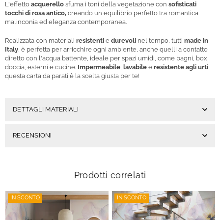
L'effetto
acquerello
sfuma i toni della vegetazione con
sofisticati
tocchi di rosa antico,
creando un equilibrio perfetto tra romantica
malinconia ed eleganza contemporanea.
Realizzata con materiali
resistenti
e
durevoli
nel tempo, tutti
made in
Italy
, è perfetta per arricchire ogni ambiente, anche quelli a contatto
diretto con l'acqua battente, ideale per spazi umidi, come bagni, box
doccia, esterni e cucine.
Impermeabile
,
lavabile
e
resistente agli urti
questa carta da parati è la scelta giusta per te!
DETTAGLI MATERIALI
RECENSIONI
Prodotti correlati
IN SCONTO
IN SCONTO