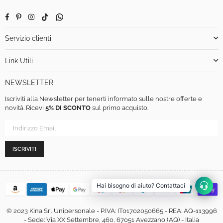
Facebook
Pinterest
Instagram
TikTok
Whatsapp
Servizio clienti
Link Utili
NEWSLETTER
Iscriviti alla Newsletter per tenerti informato sulle nostre offerte e
novità. Ricevi
5% DI SCONTO
sul primo acquisto.
ISCRIVITI
Hai bisogno di aiuto? Contattaci
© 2023 Kina Srl Unipersonale - P.IVA: IT01702050665 - REA: AQ-113996
- Sede: Via XX Settembre, 460, 67051 Avezzano (AQ) - Italia