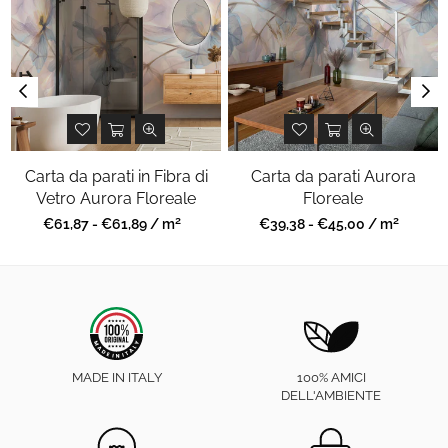
Carta da parati in Fibra di
Carta da parati Aurora
Vetro Aurora Floreale
Floreale
2
2
Prezzo
Prezzo
€61,87 - €61,89 / m
€39,38 - €45,00 / m
regolare
regolare
MADE IN ITALY
100% AMICI
DELL'AMBIENTE