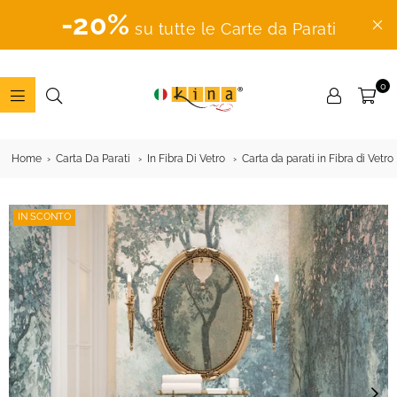
-20%
su tutte le Carte da Parati
0
ADESIVI
MURALI
Home
Carta Da Parati
In Fibra Di Vetro
Carta da parati in Fibra di Vetr
IN SCONTO