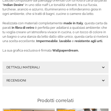
Lasciati conquistare da
i paesaggi orientali con la nostra
carta da parati
"
Indian Desire
" in uno stile naïf! Le tonalità vibranti, tra cui fucsia,
turchese, arancio e azzurro, illumineranno e infonderanno gioia in
ogni ambiente, che si tratti di bagni, cucine o camere da letto.
Realizzata con materiali completamente
made in Italy
, questa carta da
parati
in fibra di vetro
è perfetta per adattarsi a qualsiasi ambiente: che
tu voglia creare un'atmosfera vivace in cucina, o un tocco di colore in
un bagno o una stanza da letto dallo stile unico, questa carta si rivelerà
una scelta eccellente.
Impermeabile
,
lavabile
e
resistente agli urti.
La sua grafica esclusiva è firmata
Wallpaperdream.
DETTAGLI MATERIALI
RECENSIONI
Prodotti correlati