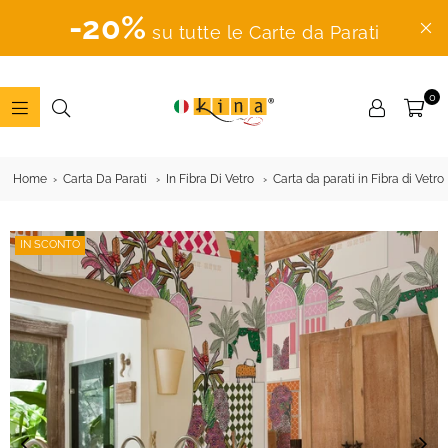
-20%
su tutte le Carte da Parati
0
ADESIVI
MURALI
Home
Carta Da Parati
In Fibra Di Vetro
Carta da parati in Fibra di Vetro
IN SCONTO