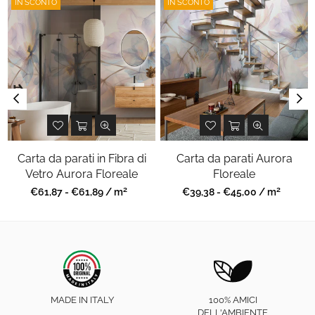
IN SCONTO
IN SCONTO
Carta da parati in Fibra di
Carta da parati Aurora
Vetro Aurora Floreale
Floreale
2
2
Prezzo
Prezzo
€61,87 - €61,89 / m
€39,38 - €45,00 / m
regolare
regolare
MADE IN ITALY
100% AMICI
DELL'AMBIENTE