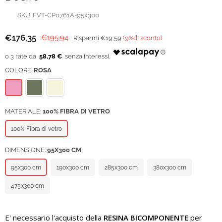
SKU:
FVT-CP0761A-95x300
€176,35
€195,94
Risparmi
€19,59
(
9
%di sconto)
Prezzo
regolare
58,78 €
COLORE:
ROSA
MATERIALE:
100% FIBRA DI VETRO
100% Fibra di vetro
DIMENSIONE:
95X300 CM
95x300 cm
190x300 cm
285x300 cm
380x300 cm
475x300 cm
E' necessario l'acquisto della
RESINA BICOMPONENTE
per