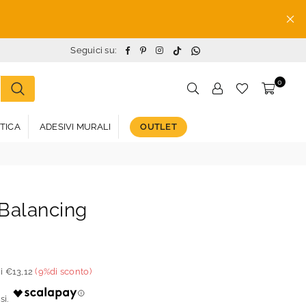
TikTok
Whatsapp
Facebook
Pinterest
Instagram
Seguici su:
0
STICA
ADESIVI MURALI
OUTLET
 Balancing
i
€13,12
(
9
%di sconto)