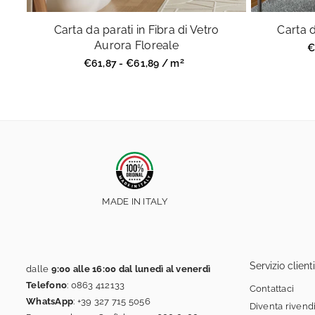
Carta da parati in Fibra di Vetro
Carta d
Aurora Floreale
P
€
r
2
Prezzo
€61,87 - €61,89 / m
regolare
MADE IN ITALY
Servizio clienti
dalle
9:00 alle 16:00 dal lunedì al venerdì
Telefono
:
0863 412133
Contattaci
WhatsApp
:
+39 327 715 5056
Diventa rivend