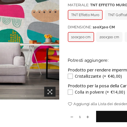
MATERIALE:
TNT EFFETTO MUR
TNT Effetto Muro
TNT Goffra
DIMENSIONE:
100X300 CM
100x300 cm
200x300 cm
Potresti aggiungere:
Prodotto per rendere impermea
Cristallizzante
(+ €40,00)
Prodotto per la posa della Car
Colla in polvere
(+ €14,00)
Aggiungi alla Lista dei desider