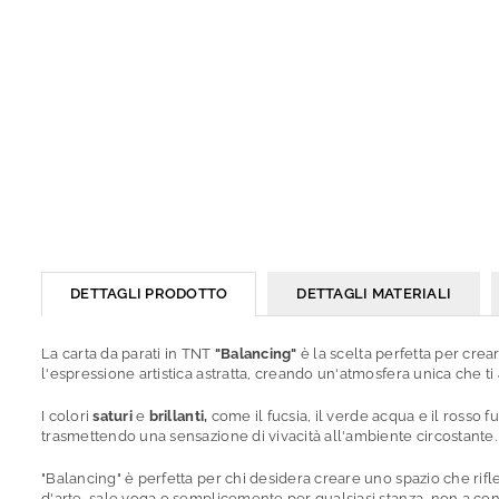
DETTAGLI PRODOTTO
DETTAGLI MATERIALI
La carta da parati in TNT
"Balancing"
è la scelta perfetta per crea
l'espressione artistica astratta, creando un'atmosfera unica che ti
I colori
saturi
e
brillanti,
come il fucsia, il verde acqua e il rosso 
trasmettendo una sensazione di vivacità all'ambiente circostante.
"Balancing" è perfetta per chi desidera creare uno spazio che rif
d'arte, sale yoga o semplicemente per qualsiasi stanza, non a cont