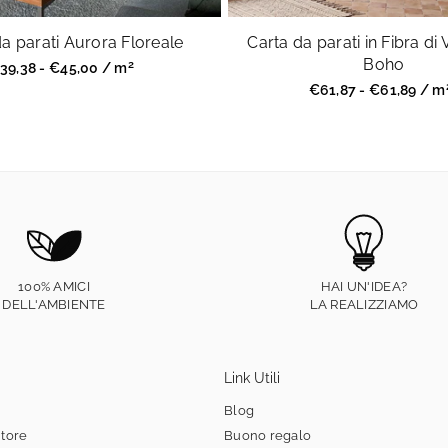
a parati Aurora Floreale
Carta da parati in Fibra di 
Boho
2
rezzo
39,38 - €45,00 / m
egolare
Prezzo
€61,87 - €61,89 / m
regolare
100% AMICI
HAI UN'IDEA?
DELL'AMBIENTE
LA REALIZZIAMO
Link Utili
Blog
itore
Buono regalo