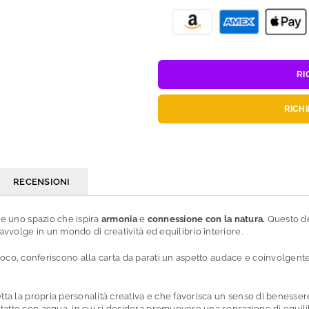
RI
RICH
RECENSIONI
re uno spazio che ispira
armonia
e
connessione con la natura.
Questo des
 avvolge in un mondo di creatività ed equilibrio interiore.
fuoco, conferiscono alla carta da parati un aspetto audace e coinvolgente.
letta la propria personalità creativa e che favorisca un senso di beness
atto con acqua, in cui si desidera promuovere una sensazione di equilibr