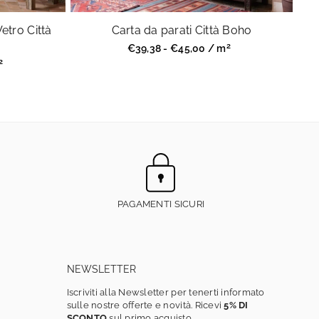
Vetro Città
Carta da parati Città Boho
2
Prezzo
€39,38 - €45,00 / m
regolare
2
PAGAMENTI SICURI
NEWSLETTER
Iscriviti alla Newsletter per tenerti informato
sulle nostre offerte e novità. Ricevi
5% DI
SCONTO
sul primo acquisto.