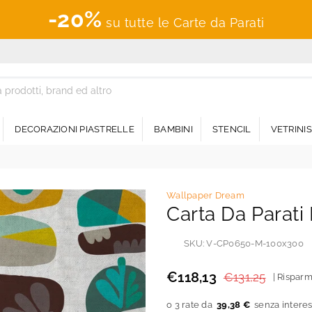
-20%
su tutte le Carte da Parati
DECORAZIONI PIASTRELLE
BAMBINI
STENCIL
VETRINI
Wallpaper Dream
Carta Da Parati
SKU:
V-CP0650-M-100x300
€118,13
€131,25
|
Risparm
Prezzo
regolare
39,38 €