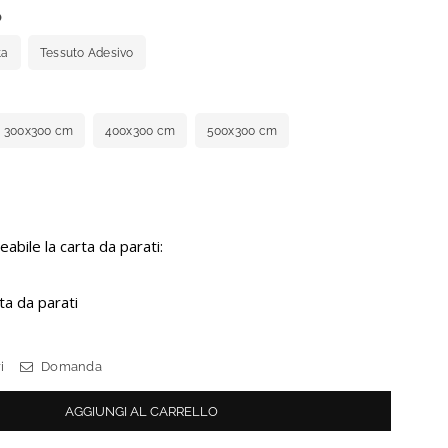
O
ta
Tessuto Adesivo
300x300 cm
400x300 cm
500x300 cm
bile la carta da parati:
ta da parati
i
Domanda
AGGIUNGI AL CARRELLO