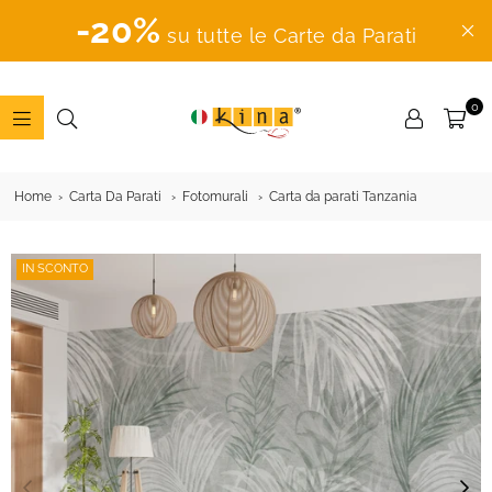
-20%
su tutte le Carte da Parati
0
ADESIVI
MURALI
Home
Carta Da Parati
Fotomurali
Carta da parati Tanzania
IN SCONTO