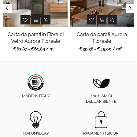
Carta da parati in Fibra di
Carta da parati Aurora
Vetro Aurora Floreale
Floreale
2
2
Prezzo
Prezzo
€61,87 - €61,89 / m
€39,38 - €45,00 / m
regolare
regolare
MADE IN ITALY
100% AMICI
DELL'AMBIENTE
HAI UN'IDEA?
PAGAMENTI SICURI