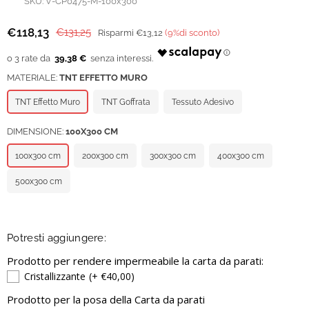
SKU:
V-CP0475-M-100x300
€118,13
€131,25
Risparmi
€13,12
(
9
%di sconto)
Prezzo
regolare
39,38 €
MATERIALE:
TNT EFFETTO MURO
TNT Effetto Muro
TNT Goffrata
Tessuto Adesivo
DIMENSIONE:
100X300 CM
100x300 cm
200x300 cm
300x300 cm
400x300 cm
500x300 cm
Potresti aggiungere:
Prodotto per rendere impermeabile la carta da parati:
Cristallizzante
(+ €40,00)
Prodotto per la posa della Carta da parati