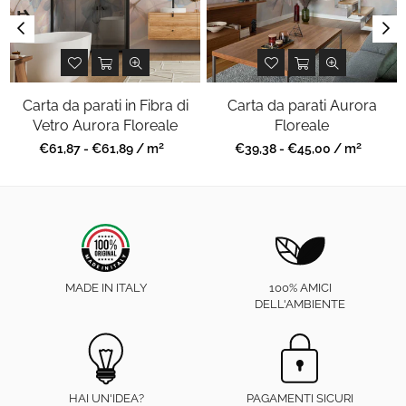
Carta da parati in Fibra di
Carta da parati Aurora
Vetro Aurora Floreale
Floreale
2
2
Prezzo
Prezzo
€61,87 - €61,89 / m
€39,38 - €45,00 / m
regolare
regolare
MADE IN ITALY
100% AMICI
DELL'AMBIENTE
HAI UN'IDEA?
PAGAMENTI SICURI