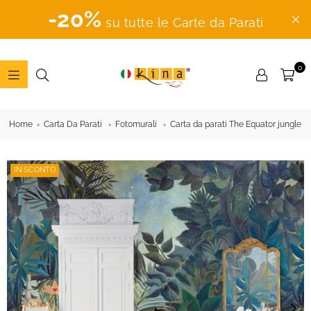
-20%
su tutte le Carte da Parati
0
ADESIVI
MURALI
Home
Carta Da Parati
Fotomurali
Carta da parati The Equator jungle
IN SCONTO