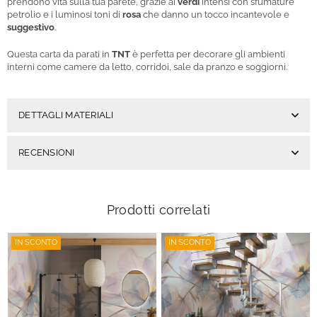
prendono vita sulla tua parete, grazie ai
verdi
intensi con sfumature
petrolio e i luminosi toni di
rosa
che danno un tocco incantevole e
suggestivo
.
Questa carta da parati in
TNT
è perfetta per decorare gli ambienti
interni come camere da letto, corridoi, sale da pranzo e soggiorni.
DETTAGLI MATERIALI
RECENSIONI
Prodotti correlati
IN SCONTO
IN SCONTO