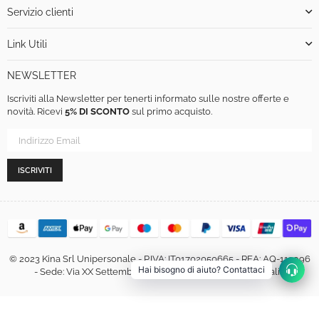
Servizio clienti
Link Utili
NEWSLETTER
Iscriviti alla Newsletter per tenerti informato sulle nostre offerte e
novità. Ricevi
5% DI SCONTO
sul primo acquisto.
ISCRIVITI
© 2023 Kina Srl Unipersonale - P.IVA: IT01702050665 - REA: AQ-113996
Hai bisogno di aiuto? Contattaci
- Sede: Via XX Settembre, 460, 67051 Avezzano (AQ) - Italia