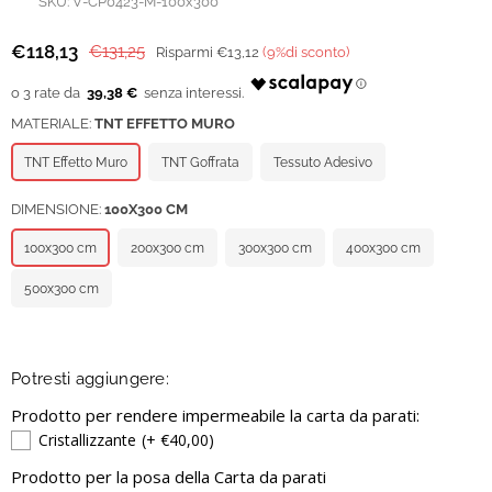
SKU:
V-CP0423-M-100x300
€118,13
€131,25
Risparmi
€13,12
(
9
%di sconto)
Prezzo
regolare
39,38 €
MATERIALE:
TNT EFFETTO MURO
TNT Effetto Muro
TNT Goffrata
Tessuto Adesivo
DIMENSIONE:
100X300 CM
100x300 cm
200x300 cm
300x300 cm
400x300 cm
500x300 cm
Potresti aggiungere:
Prodotto per rendere impermeabile la carta da parati:
Cristallizzante
(+ €40,00)
Prodotto per la posa della Carta da parati