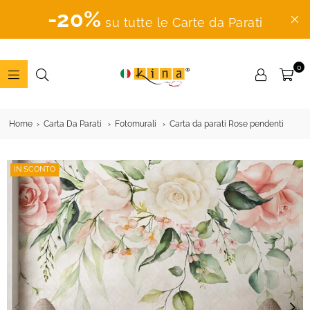
-20%
su tutte le Carte da Parati
0
ADESIVI
MURALI
Home
Carta Da Parati
Fotomurali
Carta da parati Rose pendenti
IN SCONTO