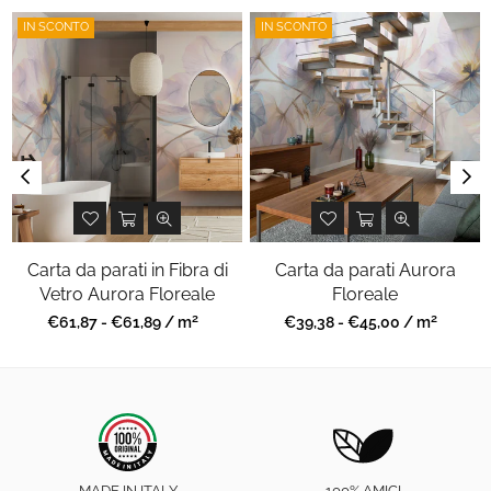
IN SCONTO
IN SCONTO
Carta da parati in Fibra di
Carta da parati Aurora
Vetro Aurora Floreale
Floreale
2
2
Prezzo
Prezzo
€61,87 - €61,89 / m
€39,38 - €45,00 / m
regolare
regolare
MADE IN ITALY
100% AMICI