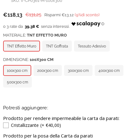
SKU:
V-CP0361-M-100x300
€118,13
€131,25
Risparmi
€13,12
(
9
%di sconto)
Prezzo
regolare
39,38 €
MATERIALE:
TNT EFFETTO MURO
TNT Effetto Muro
TNT Goffrata
Tessuto Adesivo
DIMENSIONE:
100X300 CM
100x300 cm
200x300 cm
300x300 cm
400x300 cm
500x300 cm
Potresti aggiungere:
Prodotto per rendere impermeabile la carta da parati:
Cristallizzante
(+ €40,00)
Prodotto per la posa della Carta da parati