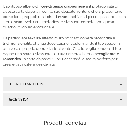
Il sontuoso albero di
fiore di pesco giapponese
è il protagonista di
questa carta da parati, con le sue delicate fioriture che si presentano
come tanti grappoli rossi che danzano nell'aria. I piccoli passerotti, con
i loro incantevoli canti melodiosi e rilassanti, completano questo
quadro vivido ed emozionale.
La particolare texture effetto muro rovinato donerà profondità e
tridimensionalità alla tua decorazione, trasformando il tuo spazio in
una vera e propria opera d'arte vivente. Che tu voglia rendere il tuo
bagno uno spazio rilassante o la tua camera da letto
accogliente e
romantica
, la carta da parati "Fiori Rossi" sarà la scelta perfetta per
creare l'atmosfera desiderata.
DETTAGLI MATERIALI
RECENSIONI
Prodotti correlati