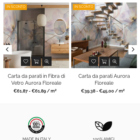
IN SCONTO
IN SCONTO
Carta da parati in Fibra di
Carta da parati Aurora
Vetro Aurora Floreale
Floreale
2
2
Prezzo
Prezzo
€61,87 - €61,89 / m
€39,38 - €45,00 / m
regolare
regolare
MADE IN ITALY
100% AMICI