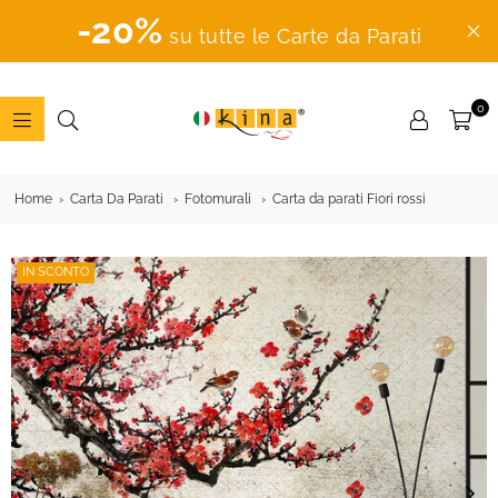
-20%
su tutte le Carte da Parati
0
ADESIVI
MURALI
Home
Carta Da Parati
Fotomurali
Carta da parati Fiori rossi
IN SCONTO