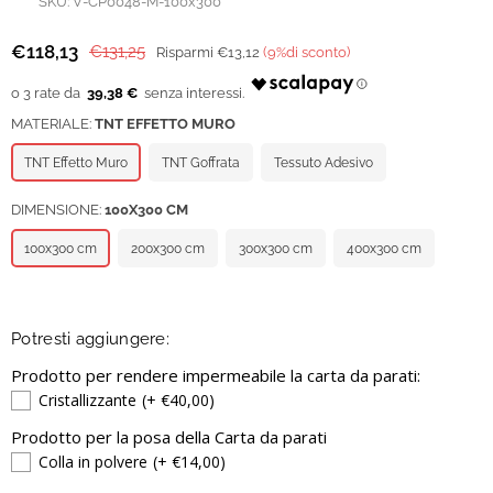
SKU:
V-CP0048-M-100x300
€118,13
€131,25
Risparmi
€13,12
(
9
%di sconto)
Prezzo
regolare
39,38 €
MATERIALE:
TNT EFFETTO MURO
TNT Effetto Muro
TNT Goffrata
Tessuto Adesivo
DIMENSIONE:
100X300 CM
100x300 cm
200x300 cm
300x300 cm
400x300 cm
Potresti aggiungere:
Prodotto per rendere impermeabile la carta da parati:
Cristallizzante
(+ €40,00)
Prodotto per la posa della Carta da parati
Colla in polvere
(+ €14,00)