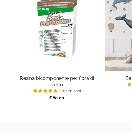
Resina bicomponente per fibra di
Ba
vetro
2 recensioni
Prezzo
€80,00
regolare