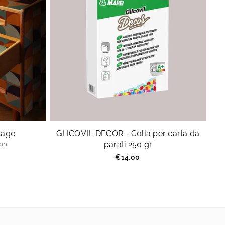
ntage
GLICOVIL DECOR - Colla per carta da
parati 250 gr
oni
Prezzo
€14,00
regolare