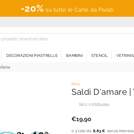
-20%
su tutte le Carte da Parati
DECORAZIONI PIASTRELLE
BAMBINI
STENCIL
VETRINI
ofania
Kina
Saldi D'amare |
SKU:
UVSD0060
€19,90
Prezzo
regolare
6,63 €