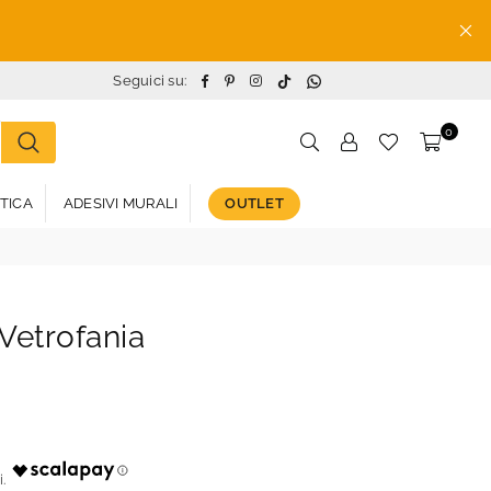
TikTok
Whatsapp
Facebook
Pinterest
Instagram
Seguici su:
0
STICA
ADESIVI MURALI
OUTLET
 Vetrofania