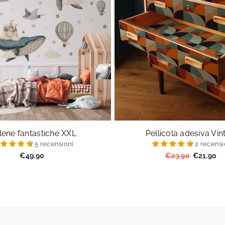
lene fantastiche XXL
Pellicola adesiva Vi
5 recensioni
2 recensi
Prezzo
Prezzo
€49,90
€23,90
€21,90
regolare
regolare