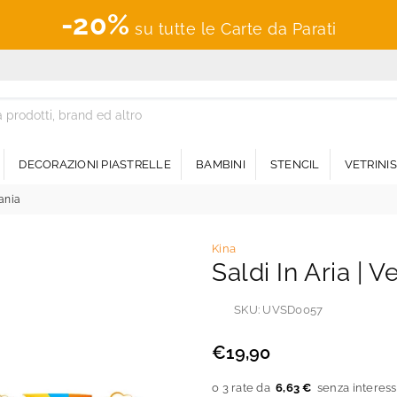
-20%
su tutte le Carte da Parati
DECORAZIONI PIASTRELLE
BAMBINI
STENCIL
VETRINI
fania
Kina
Saldi In Aria | V
SKU:
UVSD0057
€19,90
Prezzo
regolare
6,63 €