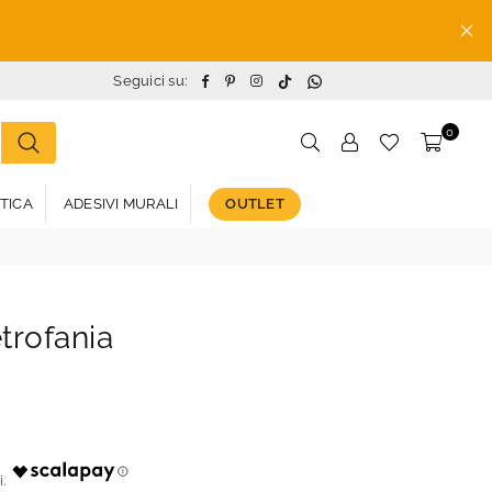
TikTok
Whatsapp
Facebook
Pinterest
Instagram
Seguici su:
0
STICA
ADESIVI MURALI
OUTLET
etrofania