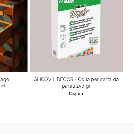
ntage
GLICOVIL DECOR - Colla per carta da
parati 250 gr
oni
Prezzo
€14,00
regolare