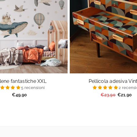
lene fantastiche XXL
Pellicola adesiva Vi
5 recensioni
2 recensi
Prezzo
Prezzo
€49,90
€23,90
€21,90
regolare
regolare