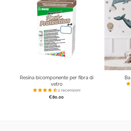
Resina bicomponente per fibra di
Ba
vetro
2 recensioni
Prezzo
€80,00
regolare