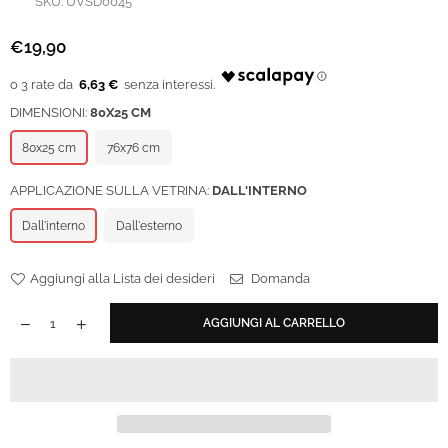
SKU:
UVSD0045
€19,90
Prezzo
regolare
6,63 €
DIMENSIONI:
80X25 CM
80x25 cm
76x76 cm
APPLICAZIONE SULLA VETRINA:
DALL'INTERNO
Dall'interno
Dall'esterno
Aggiungi alla Lista dei desideri
Domanda
AGGIUNGI AL CARRELLO