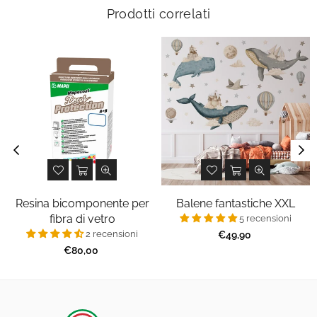
Prodotti correlati
Resina bicomponente per
Balene fantastiche XXL
fibra di vetro
5 recensioni
2 recensioni
Prezzo
€49,90
regolare
Prezzo
€80,00
regolare