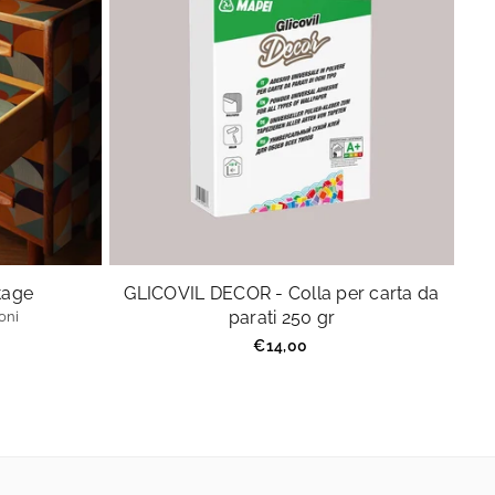
ntage
GLICOVIL DECOR - Colla per carta da
parati 250 gr
oni
Prezzo
€14,00
regolare