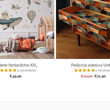
lene fantastiche XXL
Pellicola adesiva Vi
5 recensioni
2 recensi
Prezzo
Prezzo
€49,90
€23,90
€21,90
regolare
regolare