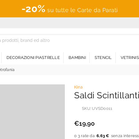
-20%
su tutte le Carte da Parati
DECORAZIONI PIASTRELLE
BAMBINI
STENCIL
VETRINI
Vetrofania
Kina
Saldi Scintillant
SKU:
UVSD0011
€19,90
Prezzo
regolare
6,63 €