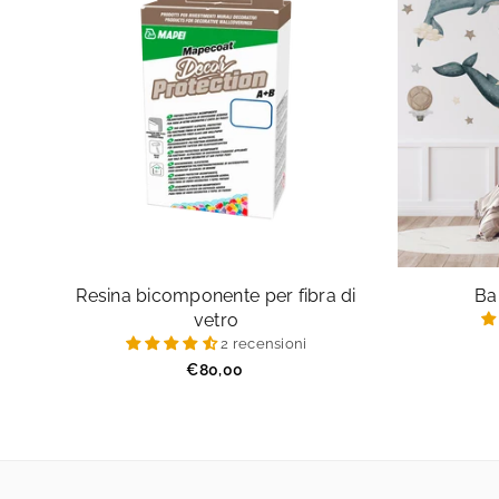
Resina bicomponente per fibra di
Ba
vetro
2 recensioni
Prezzo
€80,00
regolare