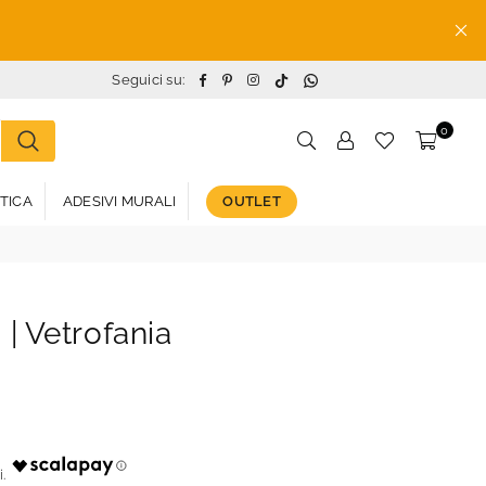
TikTok
Whatsapp
Facebook
Pinterest
Instagram
Seguici su:
0
STICA
ADESIVI MURALI
OUTLET
i | Vetrofania