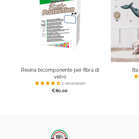
Resina bicomponente per fibra di
Ba
vetro
2 recensioni
Prezzo
€80,00
regolare