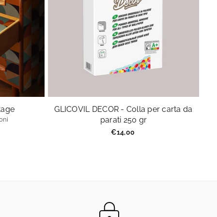
ntage
GLICOVIL DECOR - Colla per carta da
parati 250 gr
oni
Prezzo
€14,00
regolare