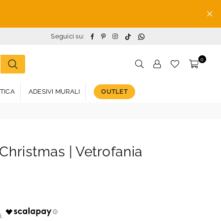
TikTok
Whatsapp
Facebook
Pinterest
Instagram
Seguici su:
0
STICA
ADESIVI MURALI
OUTLET
Christmas | Vetrofania