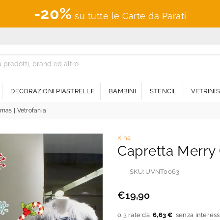
-20%
su tutte le Carte da Parati
DECORAZIONI PIASTRELLE
BAMBINI
STENCIL
VETRINI
mas | Vetrofania
Kina
Capretta Merry 
SKU:
UVNT0063
€19,90
Prezzo
regolare
6,63 €