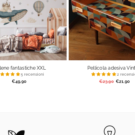
lene fantastiche XXL
Pellicola adesiva Vi
5 recensioni
2 recensi
Prezzo
Prezzo
€49,90
€23,90
€21,90
regolare
regolare