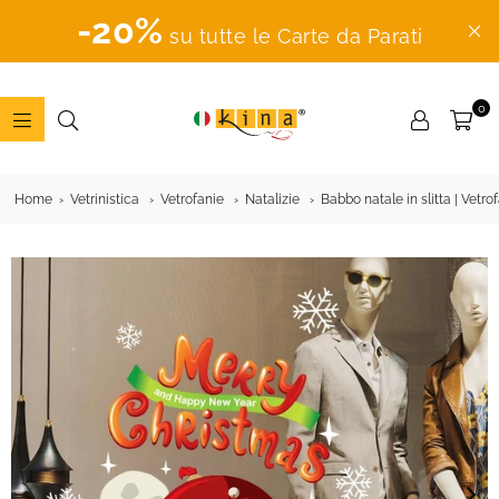
-20%
su tutte le Carte da Parati
0
ADESIVI
MURALI
Home
Vetrinistica
Vetrofanie
Natalizie
Babbo natale in slitta | Vetro