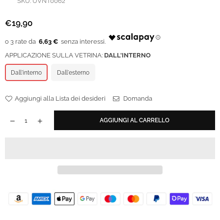
SKU:
UVNT0062
€19,90
Prezzo
regolare
6,63 €
APPLICAZIONE SULLA VETRINA:
DALL'INTERNO
Dall'interno
Dall'esterno
Aggiungi alla Lista dei desideri
Domanda
AGGIUNGI AL CARRELLO