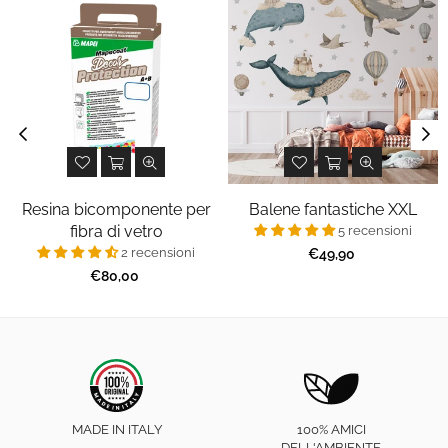
Resina bicomponente per
Balene fantastiche XXL
fibra di vetro
5 recensioni
2 recensioni
Prezzo
€49,90
regolare
Prezzo
€80,00
regolare
MADE IN ITALY
100% AMICI
DELL'AMBIENTE