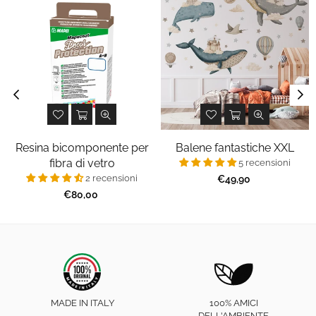
Resina bicomponente per
Balene fantastiche XXL
fibra di vetro
5 recensioni
2 recensioni
Prezzo
€49,90
regolare
Prezzo
€80,00
regolare
MADE IN ITALY
100% AMICI
DELL'AMBIENTE