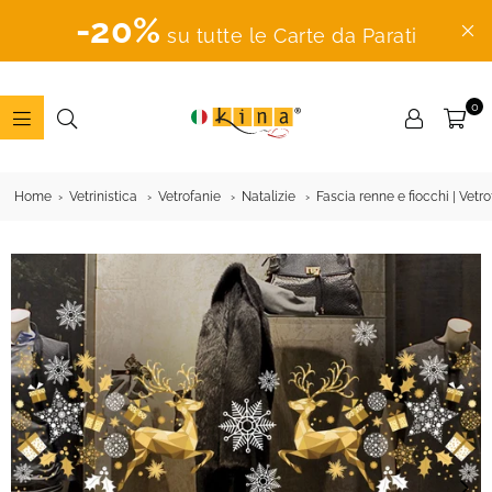
-20%
su tutte le Carte da Parati
0
ADESIVI
MURALI
Home
Vetrinistica
Vetrofanie
Natalizie
Fascia renne e fiocchi | Vetr