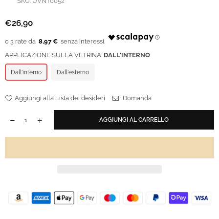
SKU:
UVNT0052
€26,90
Prezzo
regolare
8,97 €
APPLICAZIONE SULLA VETRINA:
DALL'INTERNO
Dall'interno
Dall'esterno
Aggiungi alla Lista dei desideri
Domanda
AGGIUNGI AL CARRELLO