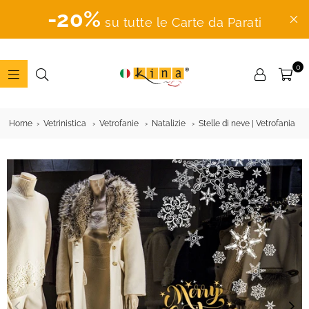
-20%
su tutte le Carte da Parati
0
ADESIVI
MURALI
Home
Vetrinistica
Vetrofanie
Natalizie
Stelle di neve | Vetrofania