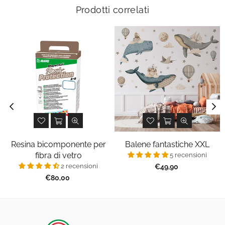
Prodotti correlati
Resina bicomponente per
Balene fantastiche XXL
fibra di vetro
5 recensioni
2 recensioni
Prezzo
€49,90
regolare
Prezzo
€80,00
regolare