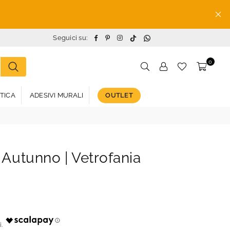
TikTok
Whatsapp
Facebook
Pinterest
Instagram
Seguici su:
0
STICA
ADESIVI MURALI
OUTLET
Autunno | Vetrofania