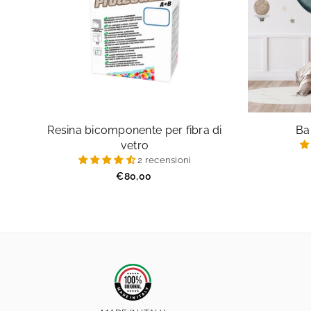
Resina bicomponente per fibra di
Ba
vetro
2 recensioni
Prezzo
€80,00
regolare