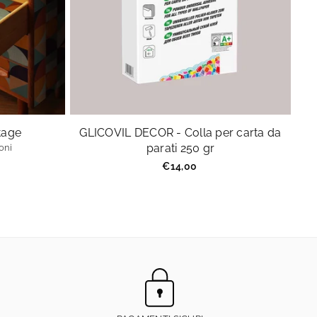
ntage
GLICOVIL DECOR - Colla per carta da
parati 250 gr
oni
Prezzo
€14,00
regolare