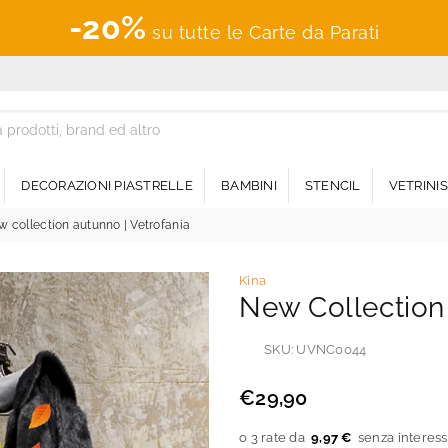
-20%
su tutte le Carte da Parati
DECORAZIONI PIASTRELLE
BAMBINI
STENCIL
VETRINI
 collection autunno | Vetrofania
Kina
New Collection 
SKU:
UVNC0044
€29,90
Prezzo
regolare
9,97 €