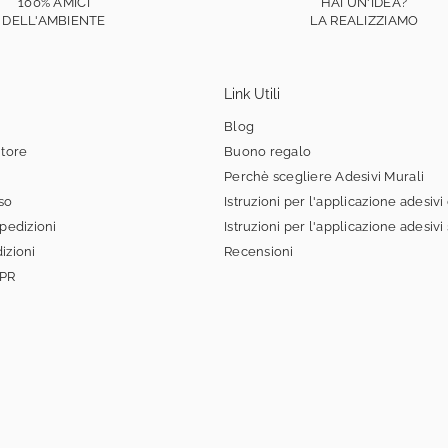
100% AMICI
HAI UN'IDEA?
DELL'AMBIENTE
LA REALIZZIAMO
Link Utili
Blog
itore
Buono regalo
Perchè scegliere Adesivi Murali
sso
Istruzioni per l'applicazione adesivi
spedizioni
Istruzioni per l'applicazione adesivi
izioni
Recensioni
DPR