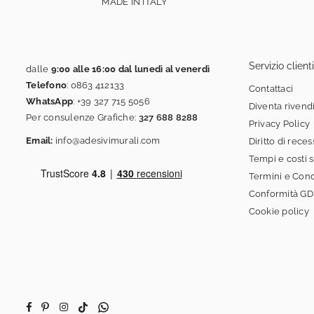
MADE IN ITALY
Servizio clienti
dalle
9:00 alle 16:00 dal lunedì al venerdì
Telefono
:
0863 412133
Contattaci
WhatsApp
:
+39 327 715 5056
Diventa rivend
Per consulenze Grafiche:
327 688 8288
Privacy Policy
Email:
info@adesivimurali.com
Diritto di rece
Tempi e costi 
Termini e Cond
Conformità G
Cookie policy
Facebook
Pinterest
Instagram
TikTok
Whatsapp