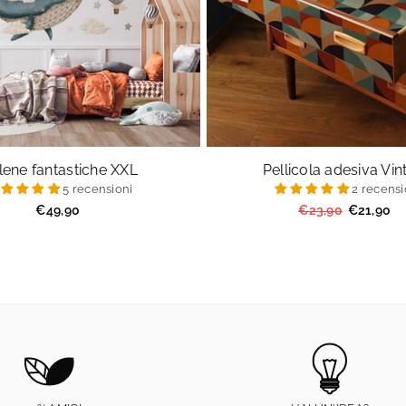
lene fantastiche XXL
Pellicola adesiva Vi
5 recensioni
2 recensi
Prezzo
Prezzo
€49,90
€23,90
€21,90
regolare
regolare