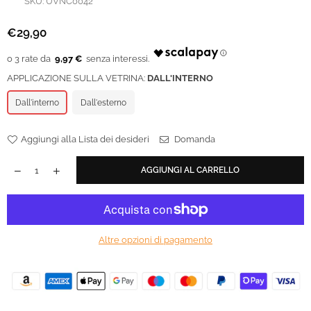
SKU:
UVNC0042
€29,90
Prezzo
regolare
9,97 €
APPLICAZIONE SULLA VETRINA:
DALL'INTERNO
Dall'interno
Dall'esterno
Aggiungi alla Lista dei desideri
Domanda
AGGIUNGI AL CARRELLO
Altre opzioni di pagamento