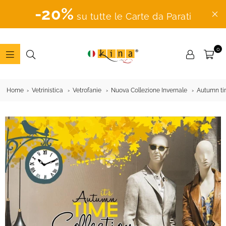
-20%
su tutte le Carte da Parati
0
ADESIVI
MURALI
Home
Vetrinistica
Vetrofanie
Nuova Collezione Invernale
Autumn tim