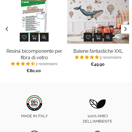
Resina bicomponente per
Balene fantastiche XXL
fibra di vetro
5 recensioni
2 recensioni
Prezzo
€49,90
regolare
Prezzo
€80,00
regolare
MADE IN ITALY
100% AMICI
DELL'AMBIENTE