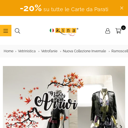
-20%
su tutte le Carte da Parati
0
ADESIVI
MURALI
Home
Vetrinistica
Vetrofanie
Nuova Collezione Invernale
Ramoscelli