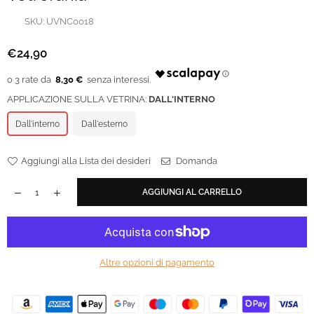
SKU:
UVNC0018
€24,90
Prezzo
regolare
8,30 €
APPLICAZIONE SULLA VETRINA:
DALL'INTERNO
Dall'interno
Dall'esterno
Aggiungi alla Lista dei desideri
Domanda
AGGIUNGI AL CARRELLO
Altre opzioni di pagamento