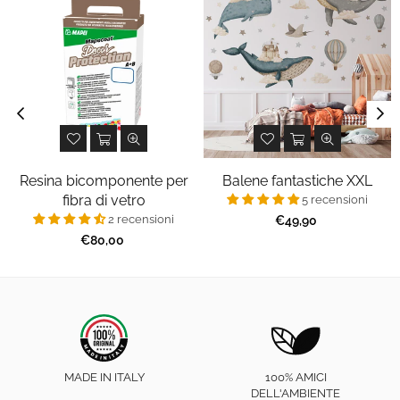
Resina bicomponente per
Balene fantastiche XXL
fibra di vetro
5 recensioni
2 recensioni
Prezzo
€49,90
regolare
Prezzo
€80,00
regolare
MADE IN ITALY
100% AMICI
DELL'AMBIENTE