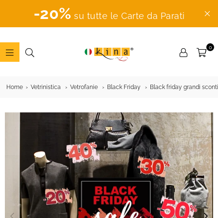
-20%
su tutte le Carte da Parati
0
ADESIVI
MURALI
Home
Vetrinistica
Vetrofanie
Black Friday
Black friday grandi sconti