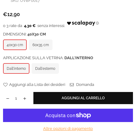
SKU:
UVBF0017
€12,90
Prezzo
regolare
4,30 €
DIMENSIONI:
40X30 CM
40x30 cm
60x35 cm
APPLICAZIONE SULLA VETRINA:
DALL'INTERNO
Dall'interno
Dall'esterno
Aggiungi alla Lista dei desideri
Domanda
AGGIUNGI AL CARRELLO
Altre opzioni di pagamento