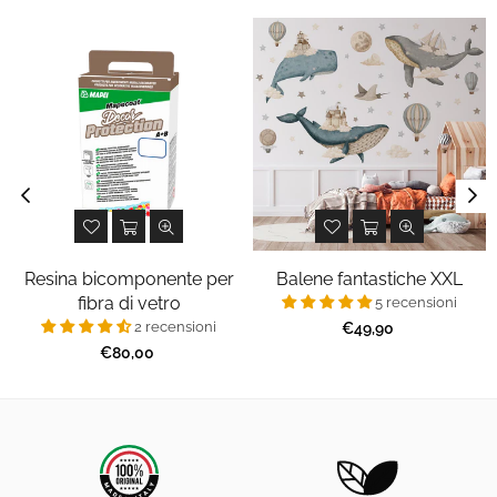
Resina bicomponente per
Balene fantastiche XXL
fibra di vetro
5 recensioni
2 recensioni
Prezzo
€49,90
regolare
Prezzo
€80,00
regolare