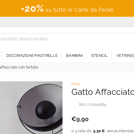
-20%
su tutte le Carte da Parati
DECORAZIONI PIASTRELLE
BAMBINI
STENCIL
VETRINI
affacciato con farfalla
Kina
Gatto Affacciat
SKU:
UV00889
€9,90
Prezzo
regolare
3,30 €