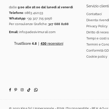
Servizio clienti
dalle
9:00 alle 16:00 dal lunedì al venerdì
Telefono
:
0863 412133
Contattaci
WhatsApp
:
+39 327 715 5056
Diventa rivend
Per consulenze Grafiche:
327 688 8288
Privacy Policy
Email:
info@adesivimurali.com
Diritto di rece
Tempi e costi 
Termini e Cond
Conformità G
Cookie policy
Facebook
Pinterest
Instagram
TikTok
Whatsapp
© 2023 Kina Srl Unipersonale - P.IVA: IT01702050665 - REA: AQ-11