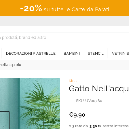
-20%
su tutte le Carte da Parati
DECORAZIONI PIASTRELLE
BAMBINI
STENCIL
VETRINI
nell'acquario
Kina
Gatto Nell'acqu
SKU:
UV00780
€9,90
Prezzo
regolare
3,30 €