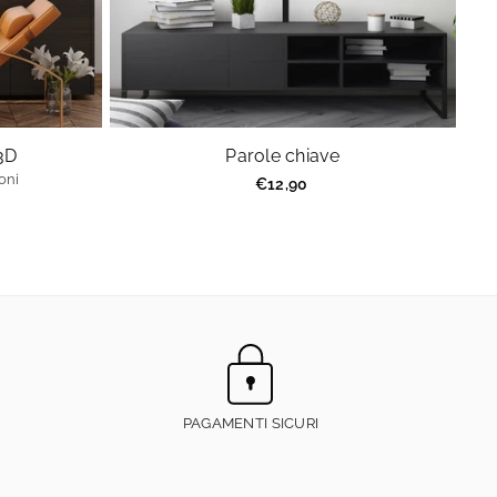
 3D
Parole chiave
oni
Prezzo
€12,90
regolare
PAGAMENTI SICURI