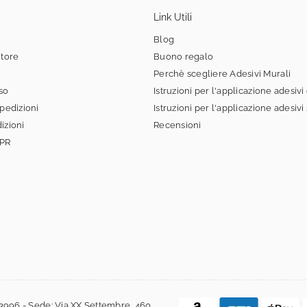
Link Utili
Blog
itore
Buono regalo
Perchè scegliere Adesivi Murali
sso
Istruzioni per l'applicazione adesivi
spedizioni
Istruzioni per l'applicazione adesivi
izioni
Recensioni
DPR
3996 - Sede: Via XX Settembre, 460,