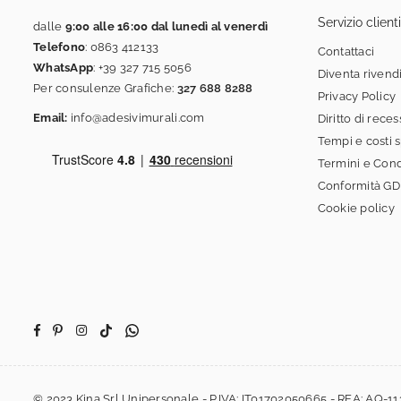
Servizio clienti
dalle
9:00 alle 16:00 dal lunedì al venerdì
Telefono
:
0863 412133
Contattaci
WhatsApp
:
+39 327 715 5056
Diventa rivend
Per consulenze Grafiche:
327 688 8288
Privacy Policy
Email:
info@adesivimurali.com
Diritto di rece
Tempi e costi 
Termini e Cond
Conformità G
Cookie policy
Facebook
Pinterest
Instagram
TikTok
Whatsapp
© 2023 Kina Srl Unipersonale - P.IVA: IT01702050665 - REA: AQ-11