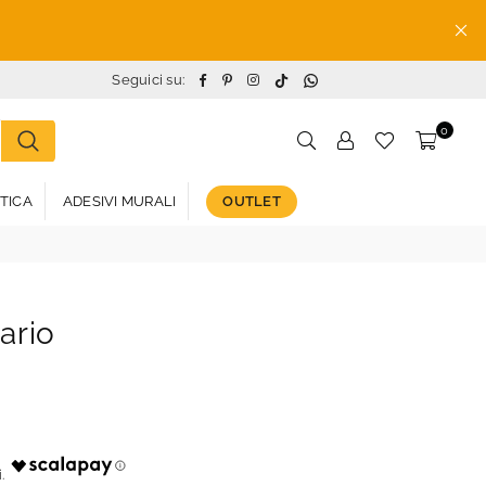
TikTok
Whatsapp
Facebook
Pinterest
Instagram
Seguici su:
0
STICA
ADESIVI MURALI
OUTLET
ario