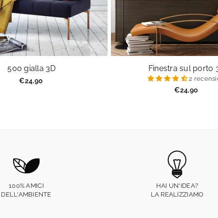
500 gialla 3D
Finestra sul porto
2 recensi
Prezzo
€24,90
regolare
Prezzo
€24,90
regolare
100% AMICI
HAI UN'IDEA?
DELL'AMBIENTE
LA REALIZZIAMO