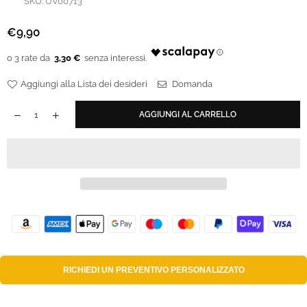
SKU:
UV00713
€9,90
Prezzo
regolare
3,30 €
Aggiungi alla Lista dei desideri
Domanda
AGGIUNGI AL CARRELLO
RICHIEDI UN
PREVENTIVO PERSONALIZZATO