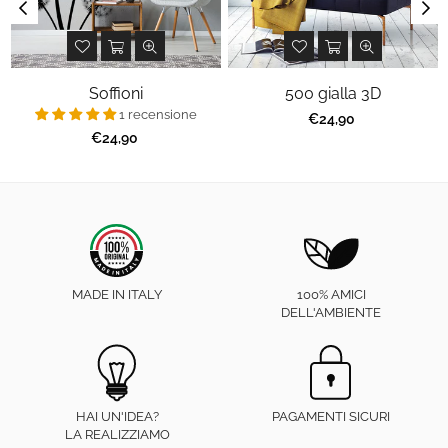
Soffioni
500 gialla 3D
1 recensione
Prezzo
€24,90
regolare
Prezzo
€24,90
regolare
MADE IN ITALY
100% AMICI
DELL'AMBIENTE
HAI UN'IDEA?
PAGAMENTI SICURI
LA REALIZZIAMO