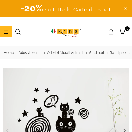
-20%
su tutte le Carte da Parati
0
ADESIVI
MURALI
Home
Adesivi Murali
Adesivi Murali Animali
Gatti neri
Gatti ipnotici