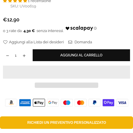
1 recensione
SKU:
UV00619
€12,90
Prezzo
regolare
4,30 €
Aggiungi alla Lista dei desideri
Domanda
AGGIUNGI AL CARRELLO
RICHIEDI UN
PREVENTIVO PERSONALIZZATO