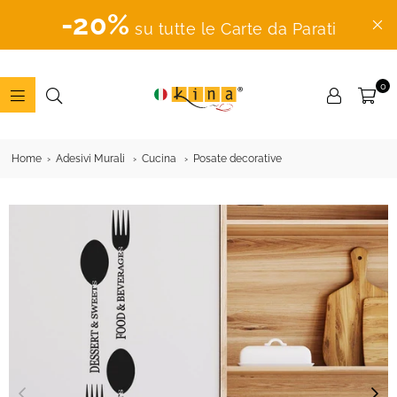
-20%
su tutte le Carte da Parati
0
ADESIVI
MURALI
Home
Adesivi Murali
Cucina
Posate decorative