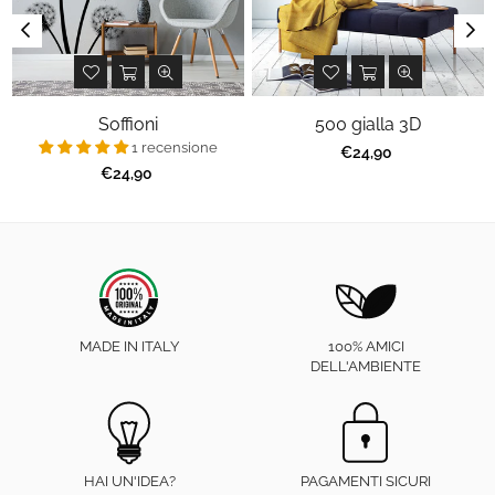
Soffioni
500 gialla 3D
1 recensione
Prezzo
€24,90
regolare
Prezzo
€24,90
regolare
MADE IN ITALY
100% AMICI
DELL'AMBIENTE
HAI UN'IDEA?
PAGAMENTI SICURI