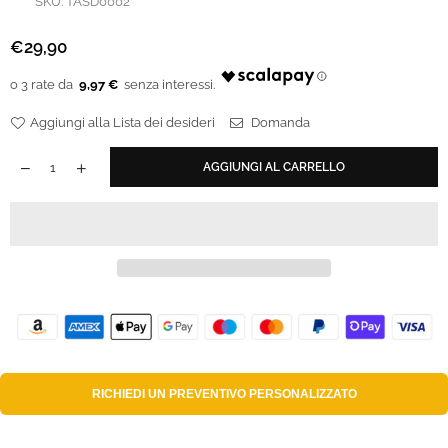
SKU:
TASD0002
€29,90
Prezzo
regolare
9,97 €
Aggiungi alla Lista dei desideri
Domanda
AGGIUNGI AL CARRELLO
RICHIEDI UN
PREVENTIVO PERSONALIZZATO