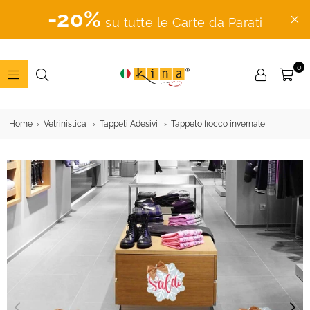
-20%
su tutte le Carte da Parati
0
ADESIVI
MURALI
Home
Vetrinistica
Tappeti Adesivi
Tappeto fiocco invernale