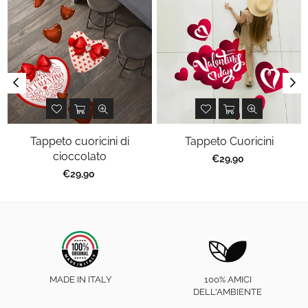
Tappeto cuoricini di
Tappeto Cuoricini
cioccolato
Prezzo
€29,90
regolare
Prezzo
€29,90
regolare
MADE IN ITALY
100% AMICI
DELL'AMBIENTE