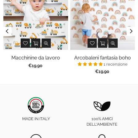
Macchinine da lavoro
Arcobaleni fantasia boho
1 recensione
Prezzo
€19,90
regolare
Prezzo
€19,90
regolare
MADE IN ITALY
100% AMICI
DELL'AMBIENTE