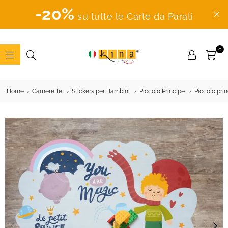
-20%
su tutte le Carte da Parati
0
ADESIVI
MURALI
Home
Camerette
Stickers per Bambini
Piccolo Principe
Piccolo prin