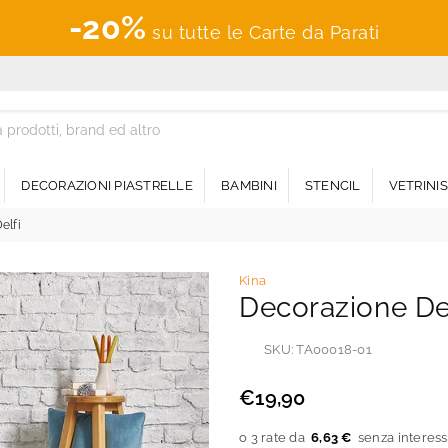
-20%
su tutte le Carte da Parati
DECORAZIONI PIASTRELLE
BAMBINI
STENCIL
VETRINI
elfi
Kina
Decorazione De
SKU:
TA00018-01
€19,90
Prezzo
regolare
6,63 €