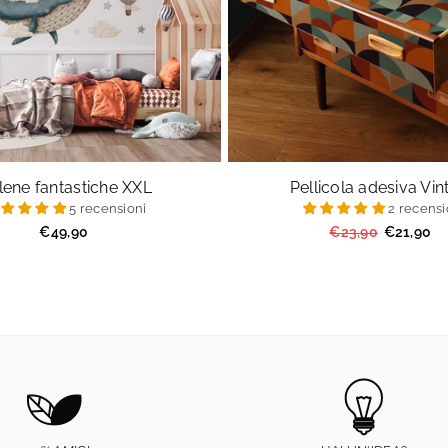
lene fantastiche XXL
Pellicola adesiva Vi
5 recensioni
2 recensi
Prezzo
Prezzo
€49,90
€23,90
€21,90
regolare
regolare