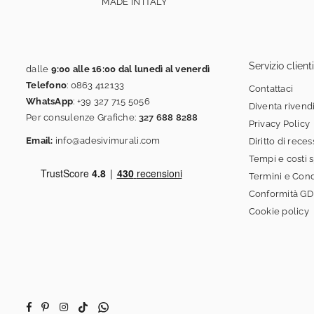
MADE IN ITALY
Servizio clienti
dalle
9:00 alle 16:00 dal lunedì al venerdì
Telefono
:
0863 412133
Contattaci
WhatsApp
:
+39 327 715 5056
Diventa rivend
Per consulenze Grafiche:
327 688 8288
Privacy Policy
Email:
info@adesivimurali.com
Diritto di rece
Tempi e costi 
Termini e Cond
Conformità G
Cookie policy
Facebook
Pinterest
Instagram
TikTok
Whatsapp