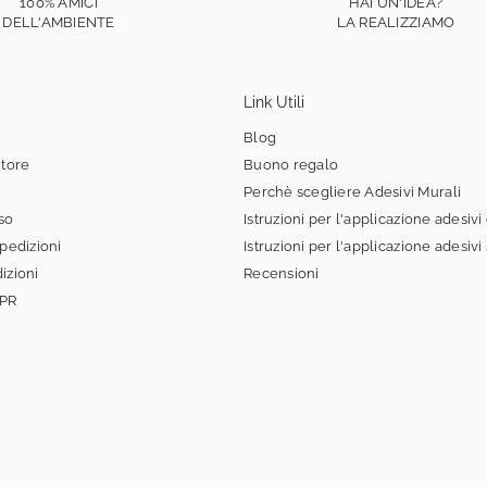
100% AMICI
HAI UN'IDEA?
DELL'AMBIENTE
LA REALIZZIAMO
Link Utili
Blog
itore
Buono regalo
Perchè scegliere Adesivi Murali
sso
Istruzioni per l'applicazione adesivi
spedizioni
Istruzioni per l'applicazione adesivi
izioni
Recensioni
DPR