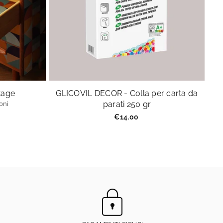
ntage
GLICOVIL DECOR - Colla per carta da
parati 250 gr
oni
Prezzo
€14,00
regolare