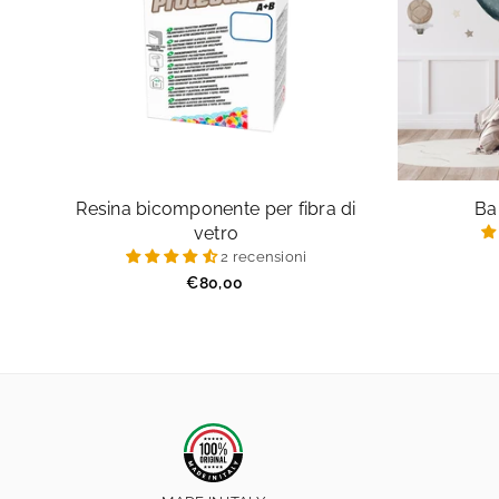
Resina bicomponente per fibra di
Ba
vetro
2 recensioni
Prezzo
€80,00
regolare