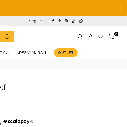
TikTok
Whatsapp
Facebook
Pinterest
Instagram
Seguici su:
0
STICA
ADESIVI MURALI
OUTLET
lfi