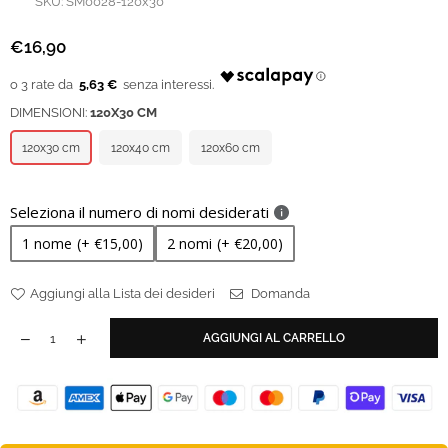
SKU:
SM0028-120x30
€16,90
Prezzo
regolare
5,63 €
DIMENSIONI:
120X30 CM
120x30 cm
120x40 cm
120x60 cm
Seleziona il numero di nomi desiderati
1 nome
(+ €15,00)
2 nomi
(+ €20,00)
Aggiungi alla Lista dei desideri
Domanda
AGGIUNGI AL CARRELLO