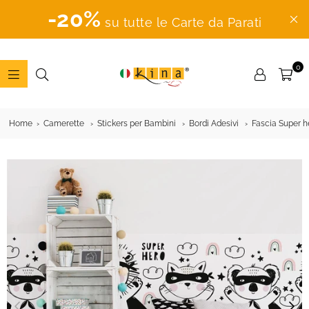
-20%
su tutte le Carte da Parati
0
ADESIVI
MURALI
Home
Camerette
Stickers per Bambini
Bordi Adesivi
Fascia Super h