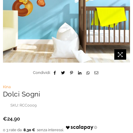
Condividi:
Kina
Dolci Sogni
SKU:
RCC0009
€24,90
Prezzo
regolare
8,30 €