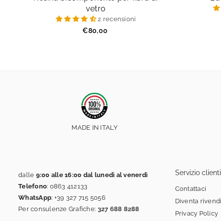
vetro
2 recensioni
Prezzo
€80,00
regolare
MADE IN ITALY
Servizio clienti
dalle
9:00 alle 16:00 dal lunedì al venerdì
Telefono
:
0863 412133
Contattaci
WhatsApp
:
+39 327 715 5056
Diventa rivend
Per consulenze Grafiche:
327 688 8288
Privacy Policy