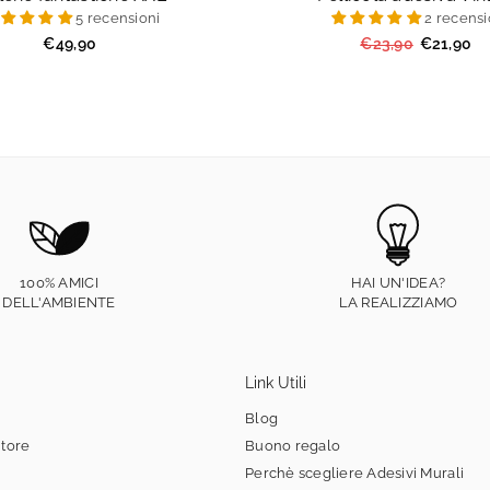
5 recensioni
2 recensi
Prezzo
Prezzo
€49,90
€23,90
€21,90
regolare
regolare
100% AMICI
HAI UN'IDEA?
DELL'AMBIENTE
LA REALIZZIAMO
Link Utili
Blog
itore
Buono regalo
Perchè scegliere Adesivi Murali