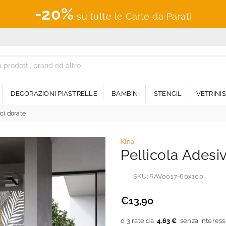
-20%
su tutte le Carte da Parati
DECORAZIONI PIASTRELLE
BAMBINI
STENCIL
VETRINI
lci dorate
Kina
Pellicola Adesi
SKU:
RAV0017-60x100
€13,90
Prezzo
regolare
4,63 €