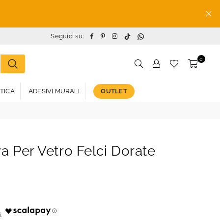
TikTok
Whatsapp
Facebook
Pinterest
Instagram
Seguici su:
0
STICA
ADESIVI MURALI
OUTLET
va Per Vetro Felci Dorate