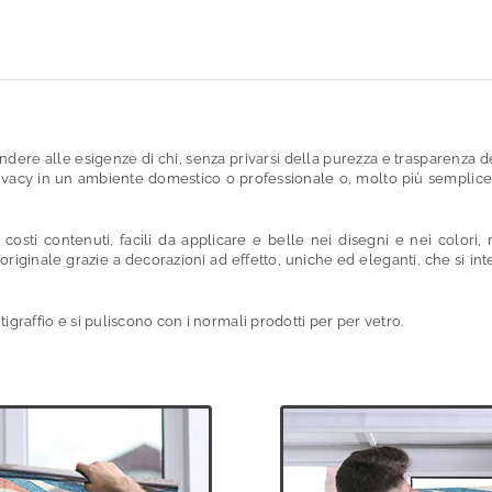
ndere alle esigenze di chi, senza privarsi della purezza e trasparenza d
e privacy in un ambiente domestico o professionale o, molto più sempl
osti contenuti, facili da applicare e belle nei disegni e nei colori, r
 originale grazie a decorazioni ad effetto, uniche ed eleganti, che si i
igraffio e si puliscono con i normali prodotti per per vetro.