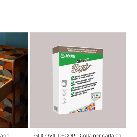
Se
ntage
GLICOVIL DECOR - Colla per carta da