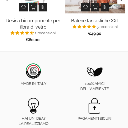
Resina bicomponente per
Balene fantastiche XXL
fibra di vetro
5 recensioni
2 recensioni
Prezzo
€49,90
regolare
Prezzo
€80,00
regolare
MADE IN ITALY
100% AMICI
DELL'AMBIENTE
HAI UN'IDEA?
PAGAMENTI SICURI
LA REALIZZIAMO