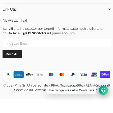
Link Utili
NEWSLETTER
Iscriviti alla Newsletter per tenerti informato sulle nostre offerte e
novità. Ricevi
5% DI SCONTO
sul primo acquisto.
ISCRIVITI
© 2023 Kina Srl Unipersonale - P.IVA: IT01702050665 - REA: AQ-113996
- Sede: Via XX Settembre, 460, 67051 Avezzano (AQ) - Italia
Hai bisogno di aiuto? Contattaci