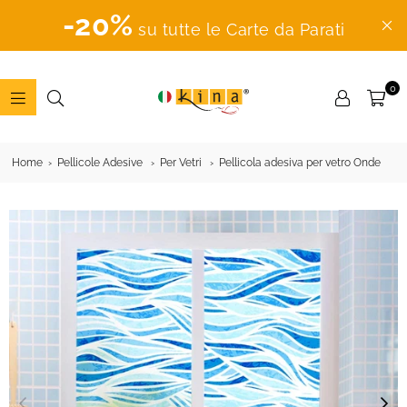
-20%
su tutte le Carte da Parati
0
ADESIVI
MURALI
Home
Pellicole Adesive
Per Vetri
Pellicola adesiva per vetro Onde