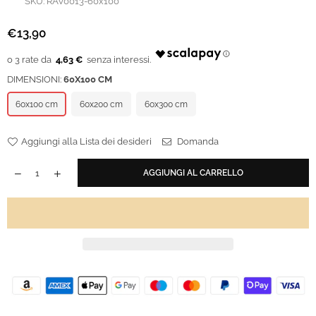
SKU:
RAV0013-60x100
€13,90
Prezzo
regolare
4,63 €
DIMENSIONI:
60X100 CM
60x100 cm
60x200 cm
60x300 cm
Aggiungi alla Lista dei desideri
Domanda
AGGIUNGI AL CARRELLO