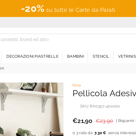
-20%
su tutte le Carte da Parati
DECORAZIONI PIASTRELLE
BAMBINI
STENCIL
VETRINI
den
Kina
Pellicola Adesi
SKU:
RA0357-40x200
€21,90
€23,90
|
Risparmi
Prezzo
regolare
7,30 €