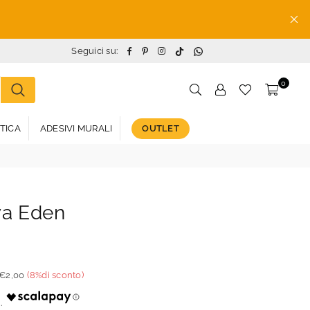
TikTok
Whatsapp
Facebook
Pinterest
Instagram
Seguici su:
0
STICA
ADESIVI MURALI
OUTLET
va Eden
€2,00
(
8
%di sconto)