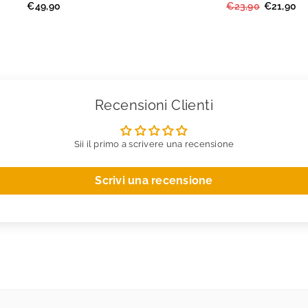
Prezzo
Prezzo
€49,90
€23,90
€21,90
regolare
regolare
Recensioni Clienti
Sii il primo a scrivere una recensione
Scrivi una recensione