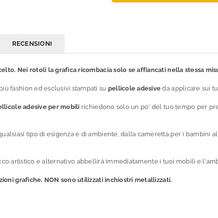
RECENSIONI
lto. Nei rotoli la grafica ricombacia solo se affiancati nella stessa mis
più fashion ed esclusivi stampati su
pellicole adesive
da applicare sui tu
ellicole adesive per mobili
richiedono solo un po' del tuo tempo per pren
qualsiasi tipo di esigenza e di ambiente, dalla cameretta per i bambini a
il tocco artistico e alternativo abbellirà immediatamente i tuoi mobili e l'
zioni grafiche. NON sono utilizzati inchiostri metallizzati.