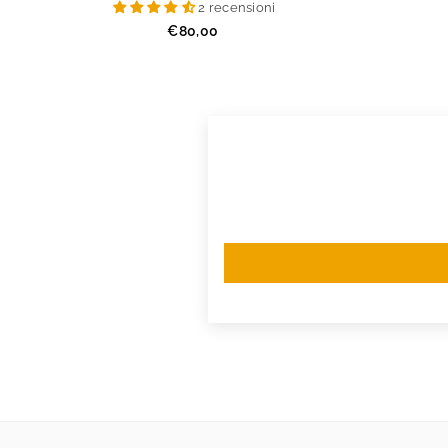
2 recensioni
Prezzo
€80,00
regolare