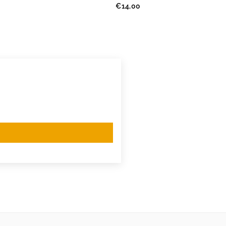
Prezzo
€14,00
regolare