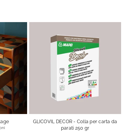
Se
ntage
GLICOVIL DECOR - Colla per carta da
parati 250 gr
oni