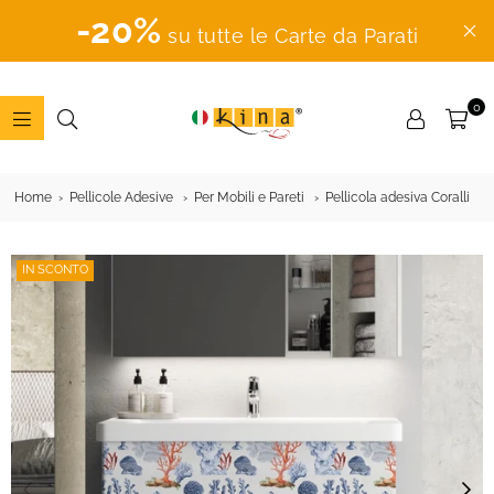
-20%
su tutte le Carte da Parati
0
ADESIVI
MURALI
Home
Pellicole Adesive
Per Mobili e Pareti
Pellicola adesiva Coralli
IN SCONTO