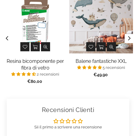
Resina bicomponente per
Balene fantastiche XXL
fibra di vetro
5 recensioni
2 recensioni
Prezzo
€49,90
regolare
Prezzo
€80,00
regolare
Recensioni Clienti
Sii il primo a scrivere una recensione