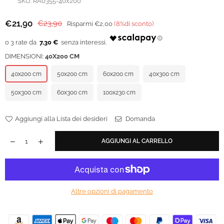
SKU:
RA0355-40x200
€21,90
€23,90
Risparmi
€2,00
(
8
%di sconto)
Prezzo
regolare
7,30 €
DIMENSIONI:
40X200 CM
40x200 cm
50x200 cm
60x200 cm
40x300 cm
50x300 cm
60x300 cm
100x230 cm
Aggiungi alla Lista dei desideri
Domanda
AGGIUNGI AL CARRELLO
Altre opzioni di pagamento