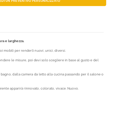
IEDI UN
PREVENTIVO PERSONALIZZATO
ura e larghezza.
oi mobili per renderli nuovi, unici, diversi.
dere le misure, poi devi solo scegliere in base al gusto e del
l bagno, dalla camera da letto alla cucina passando per il salone o
ambiente apparirà rinnovato, colorato, vivace. Nuovo.