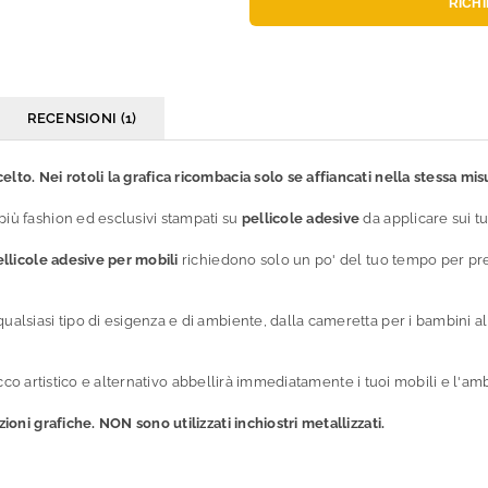
RICH
RECENSIONI (1)
lto. Nei rotoli la grafica ricombacia solo se affiancati nella stessa mis
più fashion ed esclusivi stampati su
pellicole adesive
da applicare sui tu
ellicole adesive per mobili
richiedono solo un po' del tuo tempo per pren
qualsiasi tipo di esigenza e di ambiente, dalla cameretta per i bambini a
il tocco artistico e alternativo abbellirà immediatamente i tuoi mobili e l'
zioni grafiche. NON sono utilizzati inchiostri metallizzati.