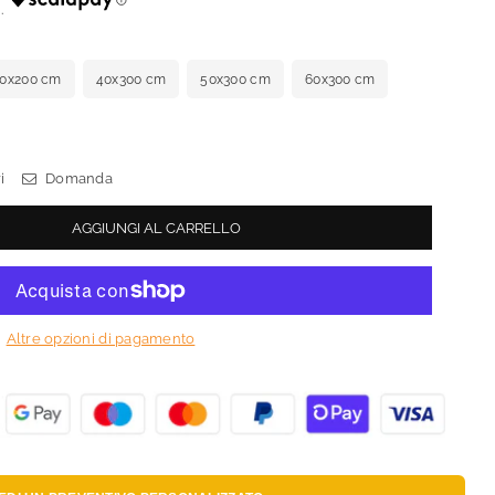
0x200 cm
40x300 cm
50x300 cm
60x300 cm
i
Domanda
AGGIUNGI AL CARRELLO
Altre opzioni di pagamento