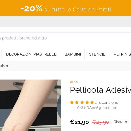
-20%
su tutte le Carte da Parati
DECORAZIONI PIASTRELLE
BAMBINI
STENCIL
VETRINI
ubism
Kina
Pellicola Ades
1 recensione
SKU:
RA0269-40x200
€21,90
€23,90
|
Risparmi
Prezzo
regolare