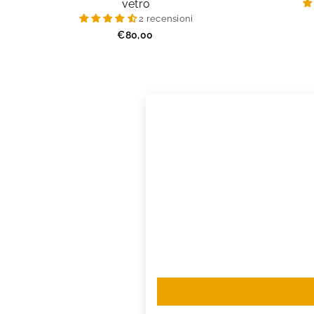
vetro
2 recensioni
Prezzo
€80,00
regolare