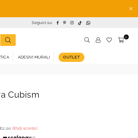
TikTok
Whatsapp
Facebook
Pinterest
Instagram
Seguici su:
0
STICA
ADESIVI MURALI
OUTLET
iva Cubism
€2,00
(
8
%di sconto)