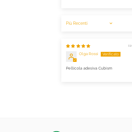
Sort by
11
Olga Rossi
Pellicola adesiva Cubism