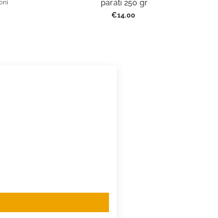
parati 250 gr
oni
Prezzo
€14,00
regolare