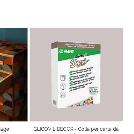
Se
ntage
GLICOVIL DECOR - Colla per carta da