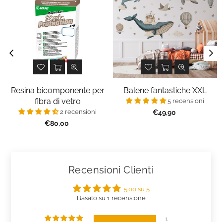
Resina bicomponente per
Balene fantastiche XXL
fibra di vetro
5 recensioni
2 recensioni
Prezzo
€49,90
regolare
Prezzo
€80,00
regolare
Recensioni Clienti
5.00 su 5
Basato su 1 recensione
1