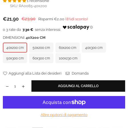
1 recensione
SKU:
RA0085-40x200
€21,90
€23,90
Risparmi
€2,00
(
8
%di sconto)
Prezzo
regolare
7,30 €
DIMENSIONI:
40X200 CM
40x200 cm
50x200 cm
60x200 cm
40x300 cm
50x300 cm
60x300 cm
100x230 cm
Aggiungi alla Lista dei desideri
Domanda
AGGIUNGI AL CARRELLO
Altre opzioni di pagamento