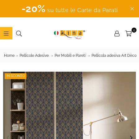
-20%
su tutte le Carte da Parati
0
ADESIVI
MURALI
Home
Pellicole Adesive
Per Mobili e Pareti
Pellicola adesiva Art Dèco
IN SCONTO