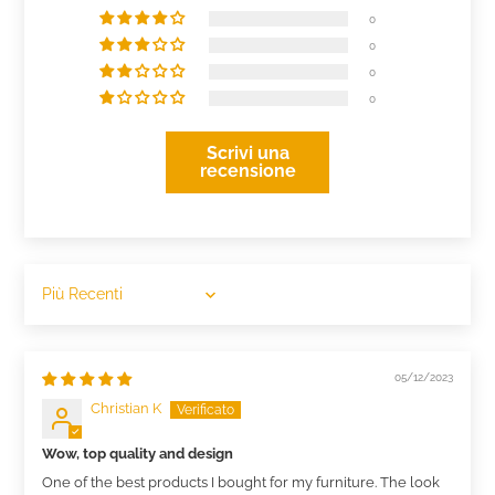
0
0
0
0
Scrivi una
recensione
Sort by
05/12/2023
Christian K
Wow, top quality and design
One of the best products I bought for my furniture. The look