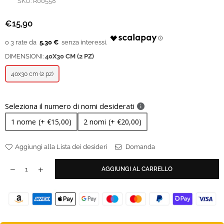
SKU:
R00558
€15,90
Prezzo
regolare
5,30 €
DIMENSIONI:
40X30 CM (2 PZ)
40x30 cm (2 pz)
Seleziona il numero di nomi desiderati
1 nome
(+ €15,00)
2 nomi
(+ €20,00)
Aggiungi alla Lista dei desideri
Domanda
AGGIUNGI AL CARRELLO