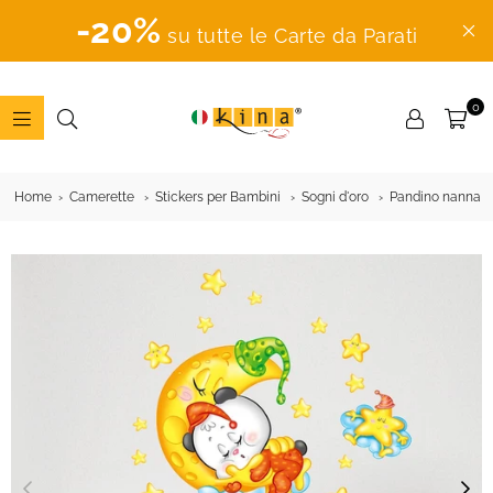
-20%
su tutte le Carte da Parati
0
ADESIVI
MURALI
Home
Camerette
Stickers per Bambini
Sogni d'oro
Pandino nanna