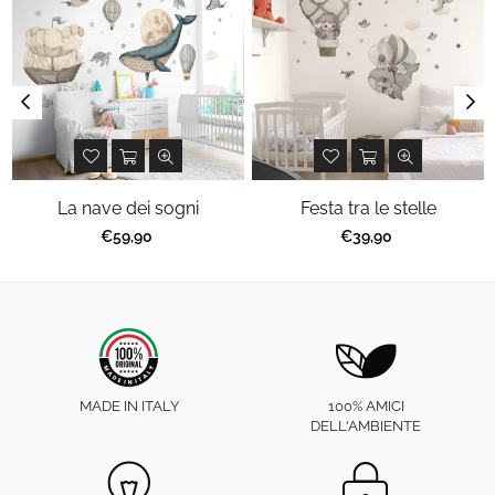
La nave dei sogni
Festa tra le stelle
Prezzo
Prezzo
€59,90
€39,90
regolare
regolare
MADE IN ITALY
100% AMICI
DELL'AMBIENTE