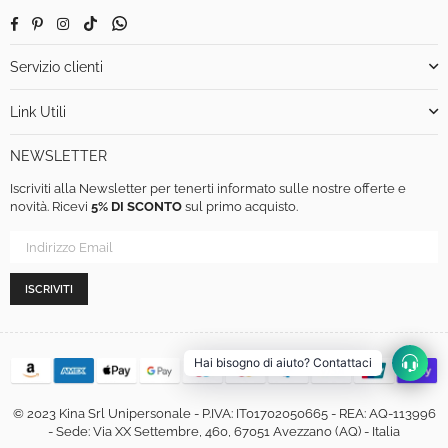
Facebook
Pinterest
Instagram
TikTok
Whatsapp
Servizio clienti
Link Utili
NEWSLETTER
Iscriviti alla Newsletter per tenerti informato sulle nostre offerte e
novità. Ricevi
5% DI SCONTO
sul primo acquisto.
ISCRIVITI
Hai bisogno di aiuto? Contattaci
© 2023 Kina Srl Unipersonale - P.IVA: IT01702050665 - REA: AQ-113996
- Sede: Via XX Settembre, 460, 67051 Avezzano (AQ) - Italia