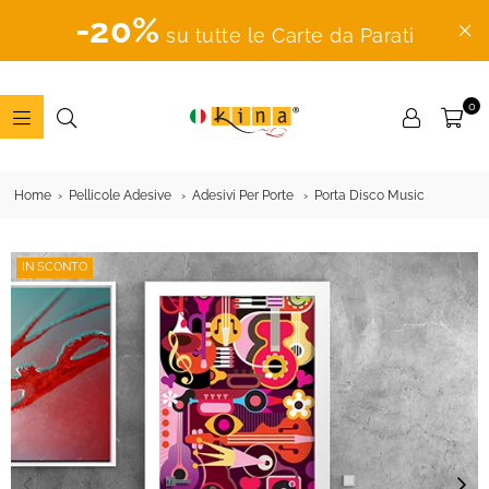
-20%
su tutte le Carte da Parati
0
ADESIVI
MURALI
Home
Pellicole Adesive
Adesivi Per Porte
Porta Disco Music
IN SCONTO