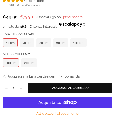
1 recensione
SKU:
PT0126-60x200
€49,90
€79,90
Risparmi
€30,00
(
37
%di sconto)
Prezzo
regolare
16,63 €
LARGHEZZA:
60 CM
60 cm
70 cm
80 cm
90 cm
100 cm
ALTEZZA:
200 CM
200 cm
210 cm
Aggiungi alla Lista dei desideri
Domanda
AGGIUNGI AL CARRELLO
Altre opzioni di pagamento