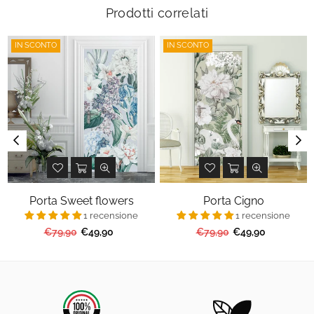
Prodotti correlati
IN SCONTO
IN SCONTO
Porta Sweet flowers
Porta Cigno
1 recensione
1 recensione
Prezzo
Prezzo
€79,90
€49,90
€79,90
€49,90
regolare
regolare