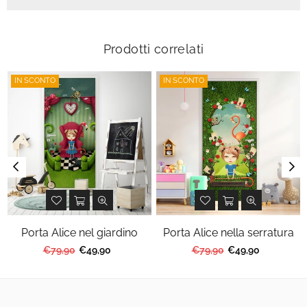
Prodotti correlati
IN SCONTO
IN SCONTO
Porta Alice nel giardino
Porta Alice nella serratura
Prezzo
Prezzo
€79,90
€49,90
€79,90
€49,90
regolare
regolare