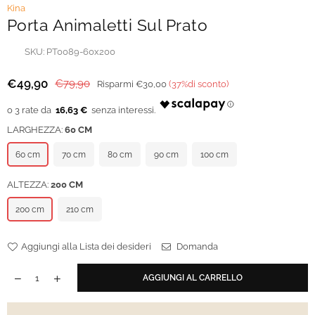
Kina
Porta Animaletti Sul Prato
SKU:
PT0089-60x200
€49,90
€79,90
Risparmi
€30,00
(
37
%di sconto)
Prezzo
regolare
16,63 €
LARGHEZZA:
60 CM
60 cm
70 cm
80 cm
90 cm
100 cm
ALTEZZA:
200 CM
200 cm
210 cm
Aggiungi alla Lista dei desideri
Domanda
AGGIUNGI AL CARRELLO