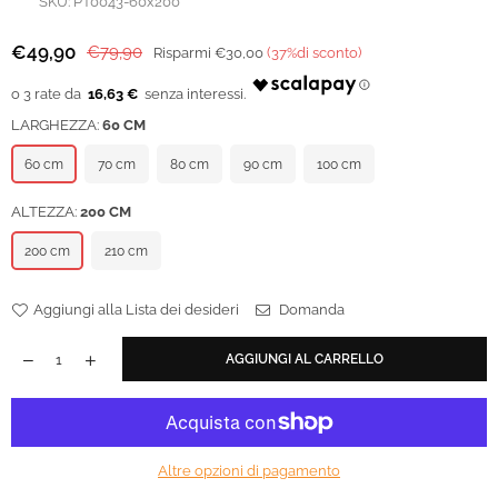
SKU:
PT0043-60x200
€49,90
€79,90
Risparmi
€30,00
(
37
%di sconto)
Prezzo
regolare
16,63 €
LARGHEZZA:
60 CM
60 cm
70 cm
80 cm
90 cm
100 cm
ALTEZZA:
200 CM
200 cm
210 cm
Aggiungi alla Lista dei desideri
Domanda
AGGIUNGI AL CARRELLO
Altre opzioni di pagamento