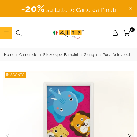
-20%
su tutte le Carte da Parati
0
ADESIVI
MURALI
Home
Camerette
Stickers per Bambini
Giungla
Porta Animaletti
IN SCONTO