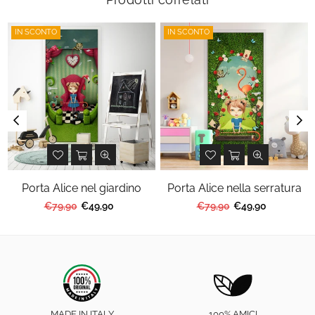
IN SCONTO
IN SCONTO
Porta Alice nel giardino
Porta Alice nella serratura
Prezzo
Prezzo
€79,90
€49,90
€79,90
€49,90
regolare
regolare
MADE IN ITALY
100% AMICI