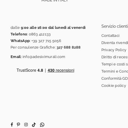
MADE IN ITALY
Servizio clienti
dalle
9:00 alle 16:00 dal lunedì al venerdì
Telefono
:
0863 412133
Contattaci
WhatsApp
:
+39 327 715 5056
Diventa rivend
Per consulenze Grafiche:
327 688 8288
Privacy Policy
Email:
info@adesivimurali.com
Diritto di rece
Tempi e costi 
Termini e Cond
Conformità G
Cookie policy
Facebook
Pinterest
Instagram
TikTok
Whatsapp