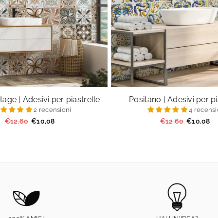
tage | Adesivi per piastrelle
Positano | Adesivi per pi
2 recensioni
4 recensi
Prezzo
Prezzo
€12,60
€10,08
€12,60
€10,08
regolare
regolare