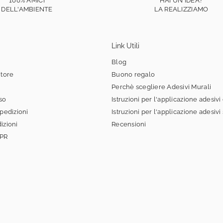
100% AMICI
HAI UN'IDEA?
DELL'AMBIENTE
LA REALIZZIAMO
Link Utili
Blog
itore
Buono regalo
Perchè scegliere Adesivi Murali
sso
Istruzioni per l'applicazione adesivi
spedizioni
Istruzioni per l'applicazione adesivi
izioni
Recensioni
DPR