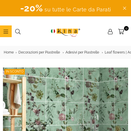
-20%
su tutte le Carte da Parati
0
ADESIVI
MURALI
Home
Decorazioni per Piastrelle
Adesivi per Piastrelle
Leaf flowers | Ad
IN SCONTO