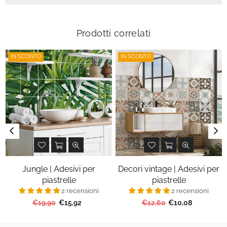
Prodotti correlati
IN SCONTO
IN SCONTO
Jungle | Adesivi per
Decori vintage | Adesivi per
piastrelle
piastrelle
2 recensioni
2 recensioni
Prezzo
Prezzo
€19,90
€15,92
€12,60
€10,08
regolare
regolare