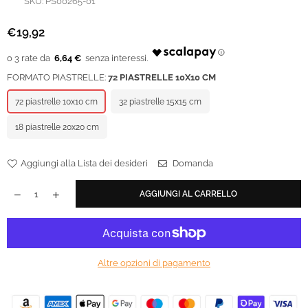
SKU:
PS00265-01
€19,92
Prezzo
regolare
6,64 €
FORMATO PIASTRELLE:
72 PIASTRELLE 10X10 CM
72 piastrelle 10x10 cm
32 piastrelle 15x15 cm
18 piastrelle 20x20 cm
Aggiungi alla Lista dei desideri
Domanda
AGGIUNGI AL CARRELLO
Altre opzioni di pagamento