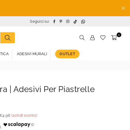
TikTok
Whatsapp
Facebook
Pinterest
Instagram
Seguici su:
0
STICA
ADESIVI MURALI
OUTLET
ra | Adesivi Per Piastrelle
€4,98
(
20
%di sconto)