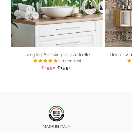
Jungle | Adesivi per piastrelle
Decori vin
2 recensioni
Prezzo
€19,90
€15,92
regolare
MADE IN ITALY