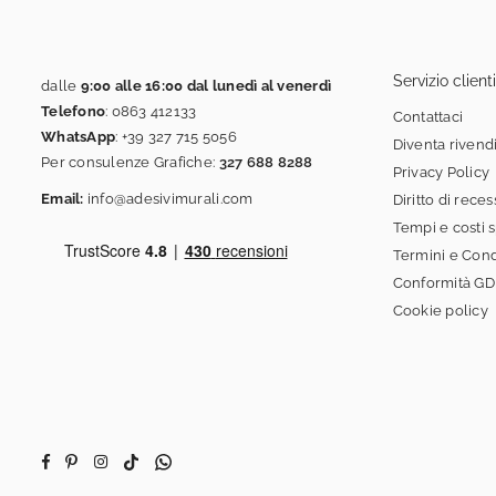
Servizio clienti
dalle
9:00 alle 16:00 dal lunedì al venerdì
Telefono
:
0863 412133
Contattaci
WhatsApp
:
+39 327 715 5056
Diventa rivend
Per consulenze Grafiche:
327 688 8288
Privacy Policy
Email:
info@adesivimurali.com
Diritto di rece
Tempi e costi 
Termini e Cond
Conformità G
Cookie policy
Facebook
Pinterest
Instagram
TikTok
Whatsapp