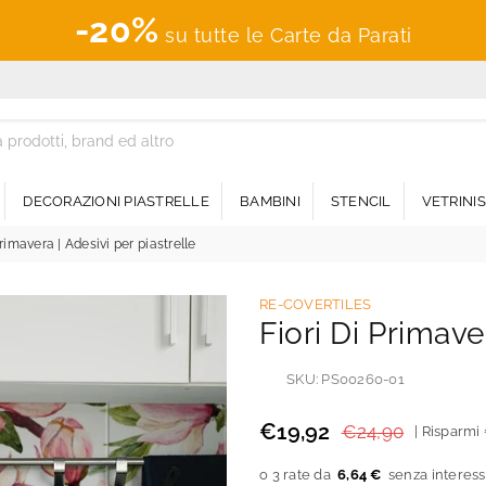
-20%
su tutte le Carte da Parati
DECORAZIONI PIASTRELLE
BAMBINI
STENCIL
VETRINI
primavera | Adesivi per piastrelle
RE-COVERTILES
Fiori Di Primave
SKU:
PS00260-01
€19,92
€24,90
|
Risparmi
Prezzo
regolare
6,64 €