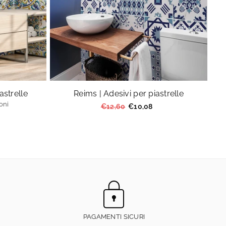
astrelle
Reims | Adesivi per piastrelle
oni
Prezzo
€12,60
€10,08
regolare
PAGAMENTI SICURI