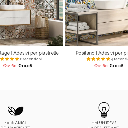
tage | Adesivi per piastrelle
Positano | Adesivi per pi
2 recensioni
4 recensi
Prezzo
Prezzo
€12,60
€10,08
€12,60
€10,08
regolare
regolare
100% AMICI
HAI UN'IDEA?
DELL'AMBIENTE
LA REALIZZIAMO