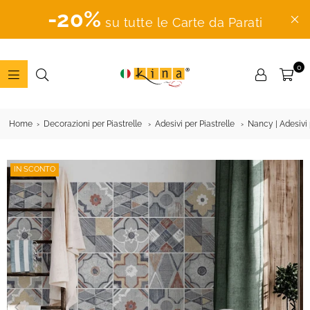
-20%
su tutte le Carte da Parati
0
ADESIVI
MURALI
Home
Decorazioni per Piastrelle
Adesivi per Piastrelle
Nancy | Adesivi 
IN SCONTO