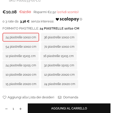
SKU:
PS00233-01-LG
€10,08
€12,60
Risparmi
€2,52
(
20
%di sconto)
Prezzo
regolare
3,36 €
FORMATO PIASTRELLE:
24 PIASTRELLE 10X10 CM
24 piastrelle 10x10 cm
36 piastrelle 10x10 cm
54 piastrelle 10x10 cm
72 piastrelle 10x10 cm
12 piastrelle 15x15 cm
16 piastrelle 15x15 cm
24 piastrelle 15x15 cm
32 piastrelle 15x15 cm
10 piastrelle 20x20 cm
12 piastrelle 20x20 cm
15 piastrelle 20x20 cm
24 piastrelle 20x20 cm
Aggiungi alla Lista dei desideri
Domanda
AGGIUNGI AL CARRELLO