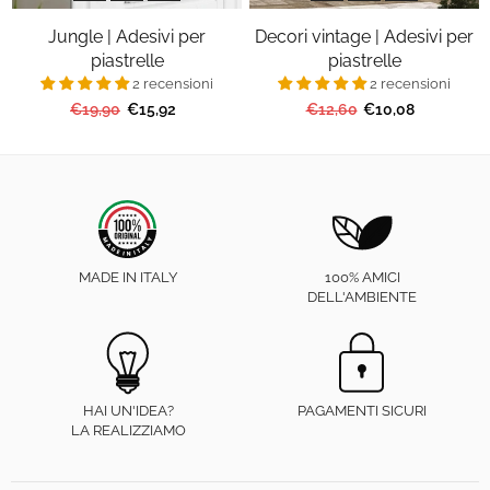
Jungle | Adesivi per
Decori vintage | Adesivi per
piastrelle
piastrelle
2 recensioni
2 recensioni
Prezzo
Prezzo
€19,90
€15,92
€12,60
€10,08
regolare
regolare
MADE IN ITALY
100% AMICI
DELL'AMBIENTE
HAI UN'IDEA?
PAGAMENTI SICURI
LA REALIZZIAMO