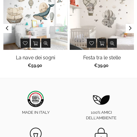
La nave dei sogni
Festa tra le stelle
Prezzo
Prezzo
€59,90
€39,90
regolare
regolare
MADE IN ITALY
100% AMICI
DELL'AMBIENTE