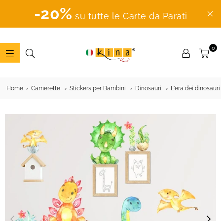
-20%
su tutte le Carte da Parati
0
ADESIVI
MURALI
Home
Camerette
Stickers per Bambini
Dinosauri
L'era dei dinosauri