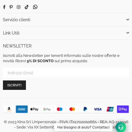
Facebook
Pinterest
Instagram
TikTok
Whatsapp
Servizio clienti
Link Utili
NEWSLETTER
Iscriviti alla Newsletter per tenerti informato sulle nostre offerte e
novità. Ricevi
5% DI SCONTO
sul primo acquisto.
ISCRIVITI
© 2023 Kina Srl Unipersonale - P.IVA: IT01702050665 - REA: AQ-113996
- Sede: Via XX Settembre, 460, 67051 Avezzano (AQ) - Italia
Hai bisogno di aiuto? Contattaci