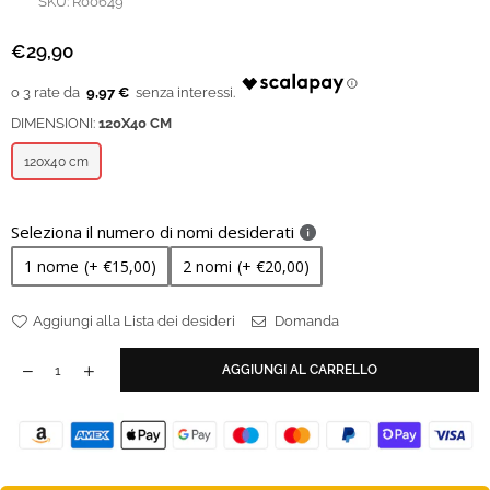
SKU:
R00649
€29,90
Prezzo
regolare
9,97 €
DIMENSIONI:
120X40 CM
120x40 cm
Seleziona il numero di nomi desiderati
1 nome
(+ €15,00)
2 nomi
(+ €20,00)
Aggiungi alla Lista dei desideri
Domanda
AGGIUNGI AL CARRELLO