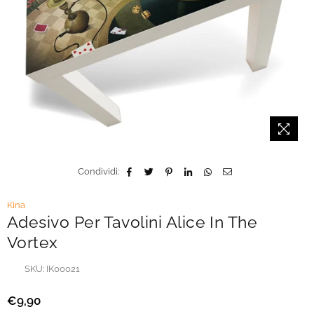
Condividi:
Kina
Adesivo Per Tavolini Alice In The
Vortex
SKU:
IK00021
€9,90
Prezzo