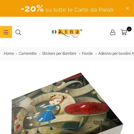
-20%
su tutte le Carte da Parati
0
ADESIVI
MURALI
Home
Camerette
Stickers per Bambini
Favole
Adesivo per tavolini A