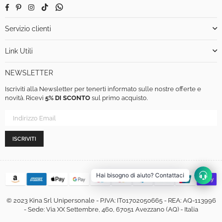
Facebook
Pinterest
Instagram
TikTok
Whatsapp
Servizio clienti
Link Utili
NEWSLETTER
Iscriviti alla Newsletter per tenerti informato sulle nostre offerte e
novità. Ricevi
5% DI SCONTO
sul primo acquisto.
ISCRIVITI
Hai bisogno di aiuto? Contattaci
© 2023 Kina Srl Unipersonale - P.IVA: IT01702050665 - REA: AQ-113996
- Sede: Via XX Settembre, 460, 67051 Avezzano (AQ) - Italia