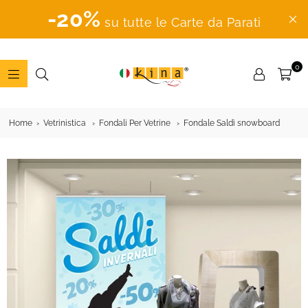
-20%
su tutte le Carte da Parati
0
ADESIVI
MURALI
Home
Vetrinistica
Fondali Per Vetrine
Fondale Saldi snowboard