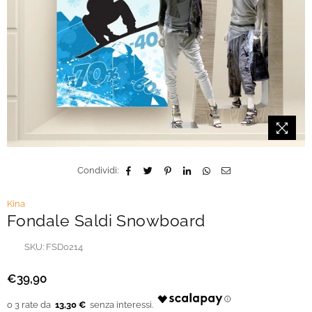
Condividi:
Kina
Fondale Saldi Snowboard
SKU:
FSD0214
€39,90
Prezzo
regolare
13,30 €