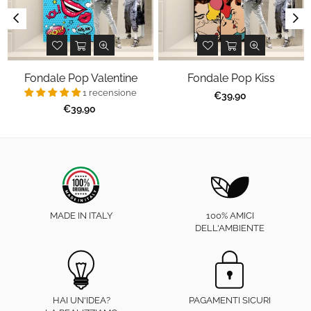
Fondale Pop Valentine
Fondale Pop Kiss
1 recensione
Prezzo
€39,90
regolare
Prezzo
€39,90
regolare
MADE IN ITALY
100% AMICI
DELL'AMBIENTE
HAI UN'IDEA?
PAGAMENTI SICURI